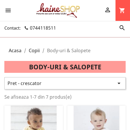


shopping_cart

0744118511
Contact:
Acasa
Copii
Body-uri & Salopete
BODY-URI & SALOPETE

Pret - crescator
Se afiseaza 1-7 din 7 produs(e)