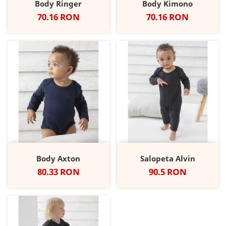
Body Ringer
Body Kimono
Pret
Pret
70.16 RON
70.16 RON
Body Axton
Salopeta Alvin
Pret
Pret
80.33 RON
90.5 RON