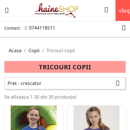


sho

0744118511
Contact:
Acasa
Copii
Tricouri copii
TRICOURI COPII

Pret - crescator
Se afiseaza 1-30 din 30 produs(e)