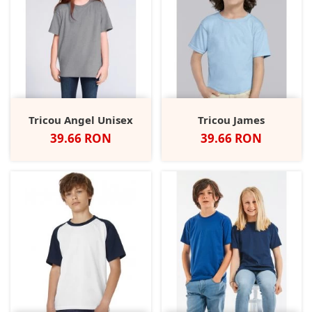
Tricou Angel Unisex
Tricou James
Pret
Pret
39.66 RON
39.66 RON