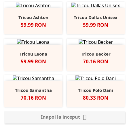
Tricou Ashton
Tricou Dallas Unisex
Pret
Pret
59.99 RON
59.99 RON
Tricou Leona
Tricou Becker
Pret
Pret
59.99 RON
70.16 RON
Tricou Samantha
Tricou Polo Dani
Pret
Pret
70.16 RON
80.33 RON

Inapoi la inceput