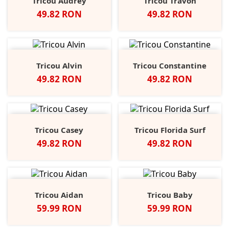
Tricou Audrey
Tricou Travon
Pret
Pret
49.82 RON
49.82 RON
Tricou Alvin
Tricou Constantine
Pret
Pret
49.82 RON
49.82 RON
Tricou Casey
Tricou Florida Surf
Pret
Pret
49.82 RON
49.82 RON
Tricou Aidan
Tricou Baby
Pret
Pret
59.99 RON
59.99 RON