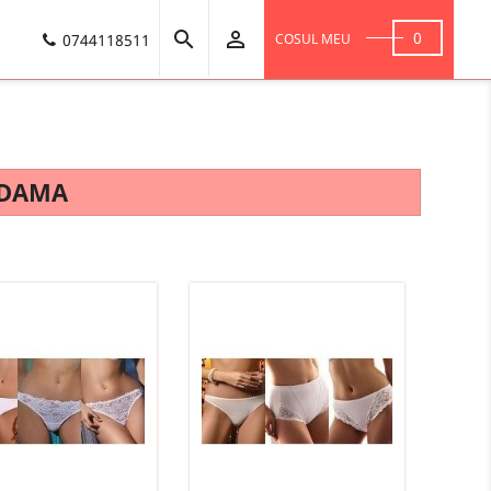


0
0744118511
COSUL MEU
 DAMA