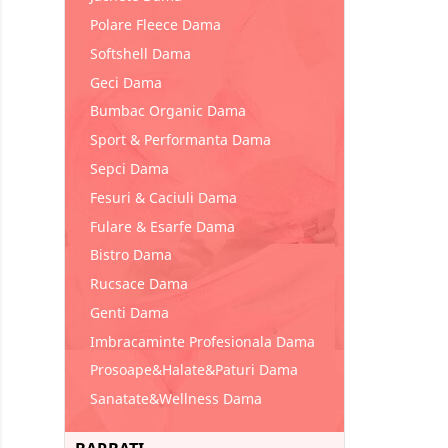
Polare Fleece Dama
Softshell Dama
Geci Dama
Bumbac Organic Dama
Sport & Performanta Dama
Sepci Dama
Fesuri & Caciuli Dama
Fulare & Esarfe Dama
Bistro Dama
Rucsace Dama
Genti Dama
Imbracaminte Profesionala Dama
Prosoape&Halate&Paturi Dama
Sanatate&Wellness Dama