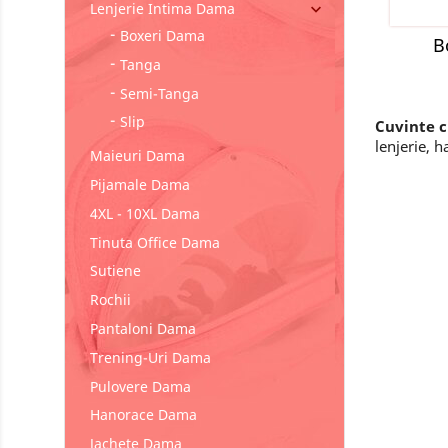
Lenjerie Intima Dama

Boxeri Dama
B
Tanga
Semi-Tanga
Slip
Cuvinte 
lenjerie, 
Maieuri Dama
Pijamale Dama
4XL - 10XL Dama
Tinuta Office Dama
Sutiene
Rochii
Pantaloni Dama
Trening-Uri Dama
Pulovere Dama
Hanorace Dama
Jachete Dama