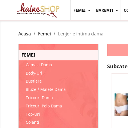
FEMEI
BARBATI
C
Acasa
Femei
Lenjerie intima dama
FEMEI
Camasi Dama
Subcate
Body-Uri
Bustiere
Bluze / Malete Dama
Tricouri Dama
Tricouri Polo Dama
Top-Uri
Colanti