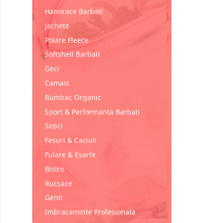
Hanorace Barbati
Jachete
Polare Fleece
Softshell Barbati
Geci
Camasi
Bumbac Organic
Sport & Performanta Barbati
Sepci
Fesuri & Caciuli
Fulare & Esarfe
Bistro
Rucsace
Genti
Imbracaminte Profesionala