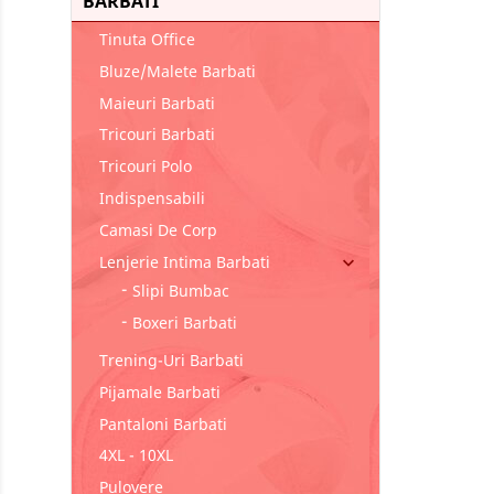
BARBATI
Tinuta Office
Bluze/malete Barbati
Maieuri Barbati
Tricouri Barbati
Tricouri Polo
Indispensabili
Camasi De Corp
Lenjerie Intima Barbati

Slipi Bumbac
Boxeri Barbati
Trening-Uri Barbati
Pijamale Barbati
Pantaloni Barbati
4XL - 10XL
Pulovere