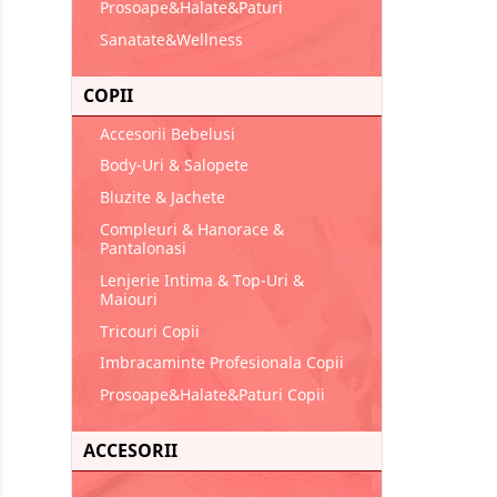
Prosoape&Halate&Paturi
Sanatate&Wellness
COPII
Accesorii Bebelusi
Body-Uri & Salopete
Bluzite & Jachete
Compleuri & Hanorace &
Pantalonasi
Lenjerie Intima & Top-Uri &
Maiouri
Tricouri Copii
Imbracaminte Profesionala Copii
Prosoape&Halate&Paturi Copii
ACCESORII