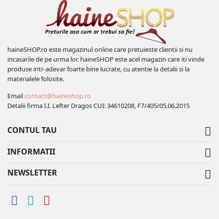
haineSHOP.ro este magazinul online care pretuieste clientii si nu
incasarile de pe urma lor. haineSHOP este acel magazin care iti vinde
produse intr-adevar foarte bine lucrate, cu atentie la detalii si la
materialele folosite.
Email
contact@haineshop.ro
Detalii firma I.I. Lefter Dragos CUI: 34610208, F7/405/05.06.2015
CONTUL TAU

INFORMATII

NEWSLETTER
