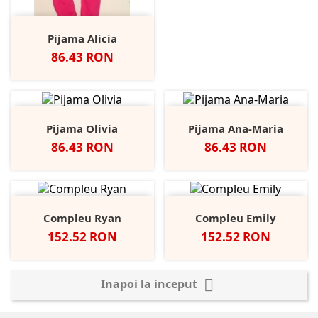
Pijama Alicia
Pret
86.43 RON
Pijama Olivia
Pijama Ana-Maria
Pret
Pret
86.43 RON
86.43 RON
Compleu Ryan
Compleu Emily
Pret
Pret
152.52 RON
152.52 RON

Inapoi la inceput