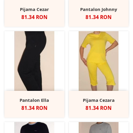
Pijama Cezar
Pantalon Johnny
Pret
Pret
81.34 RON
81.34 RON
Pantalon Ella
Pijama Cezara
Pret
Pret
81.34 RON
81.34 RON