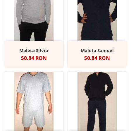
Maleta Silviu
Maleta Samuel
Pret
Pret
50.84 RON
50.84 RON