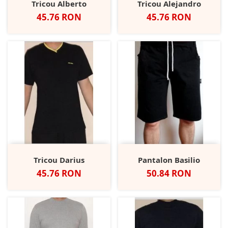
Tricou Alberto
Tricou Alejandro
Pret
Pret
45.76 RON
45.76 RON
Tricou Darius
Pantalon Basilio
Pret
Pret
45.76 RON
50.84 RON