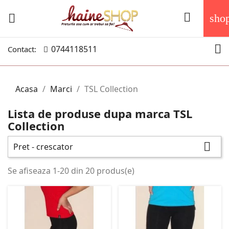


sho

0744118511
Contact:
Acasa
Marci
TSL Collection
Lista de produse dupa marca TSL
Collection

Pret - crescator
Se afiseaza 1-20 din 20 produs(e)