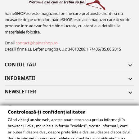
haineSHOP.ro este magazinul online care pretuieste clientii si nu
incasarile de pe urma lor. haineSHOP este acel magazin care iti vinde
produse intr-adevar foarte bine lucrate, cu atentie la detalii si la
materialele folosite.
Email
contact@haineshop.ro
Detalii firma I.I. Lefter Dragos CUI: 34610208, F7/405/05.06.2015
CONTUL TAU

INFORMATII

NEWSLETTER

Controlează-ți confidențialitatea
Când vizitați un site web, acesta poate stoca sau prelua informații în
browser-ul dvs., mai ales sub forma "cookies". Aceste informații, care
Controlează-ți confidențialitatea
ar putea fi despre dvs., despre preferințele dvs. sau despre dispozitivul
dvs. de internet (computere, tablete sau mobile), sunt utilizate în cea