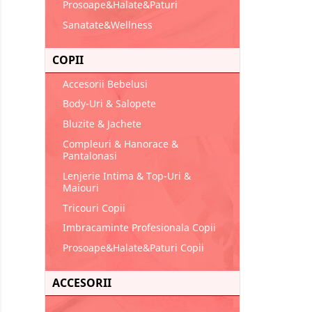
Prosoape&Halate&Paturi
Sanatate&Wellness
COPII
Accesorii Bebelusi
Body-Uri & Salopete
Bluzite & Jachete
Compleuri & Hanorace &
Pantalonasi
Lenjerie Intima & Top-Uri &
Maiouri
Tricouri Copii
Imbracaminte Profesionala Copii
Prosoape&Halate&Paturi Copii
ACCESORII