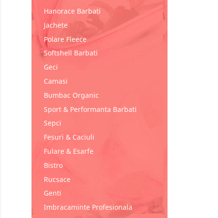
Hanorace Barbati
Jachete
Polare Fleece
Softshell Barbati
Geci
Camasi
Bumbac Organic
Sport & Performanta Barbati
Sepci
Fesuri & Caciuli
Fulare & Esarfe
Bistro
Rucsace
Genti
Imbracaminte Profesionala