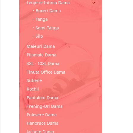
Lenjerie Intima Dama

Boxeri Dama
Tanga
Semi-Tanga
Slip
Maieuri Dama
Pijamale Dama
4XL - 10XL Dama
Tinuta Office Dama
Sutiene
Rochii
Pantaloni Dama
Trening-Uri Dama
Pulovere Dama
Hanorace Dama
Jachete Dama