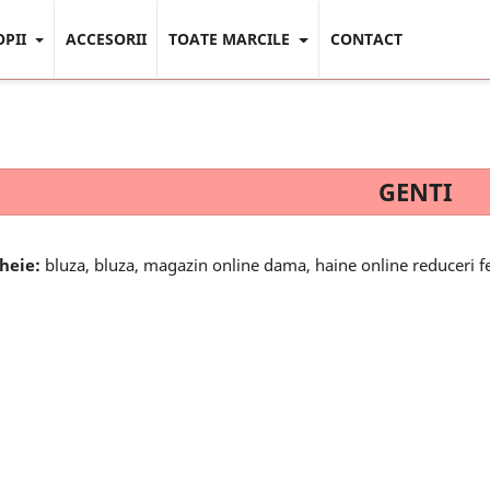
OPII
ACCESORII
TOATE MARCILE
CONTACT
GENTI
cheie:
bluza, bluza, magazin online dama, haine online reduceri f