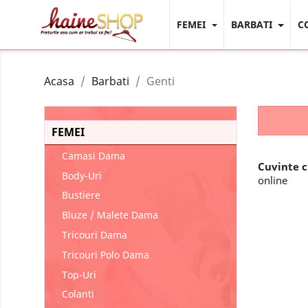
FEMEI
BARBATI
C
Acasa
Barbati
Genti
FEMEI
Camasi Dama
Cuvinte 
Body-Uri
online
Bustiere
Bluze / Malete Dama
Tricouri Dama
Tricouri Polo Dama
Top-Uri
Colanti