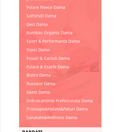
Polare Fleece Dama
Softshell Dama
Geci Dama
Bumbac Organic Dama
Sport & Performanta Dama
Sepci Dama
Fesuri & Caciuli Dama
Fulare & Esarfe Dama
Bistro Dama
Rucsace Dama
Genti Dama
Imbracaminte Profesionala Dama
Prosoape&Halate&Paturi Dama
Sanatate&Wellness Dama