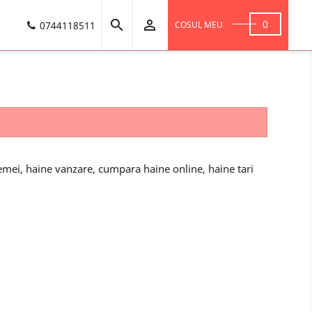


0
0744118511
COSUL MEU
emei, haine vanzare, cumpara haine online, haine tari