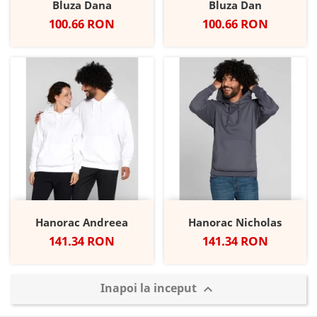
Bluza Dana
Bluza Dan
Pret
Pret
100.66 RON
100.66 RON
Hanorac Andreea
Hanorac Nicholas
Pret
Pret
141.34 RON
141.34 RON
Inapoi la inceput
