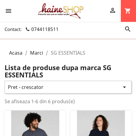


shopping_cart

0744118511
Contact:
Acasa
Marci
SG ESSENTIALS
Lista de produse dupa marca SG
ESSENTIALS

Pret - crescator
Se afiseaza 1-6 din 6 produs(e)