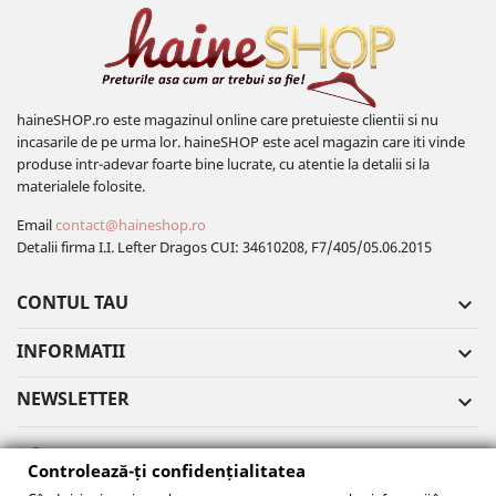
haineSHOP.ro este magazinul online care pretuieste clientii si nu
incasarile de pe urma lor. haineSHOP este acel magazin care iti vinde
produse intr-adevar foarte bine lucrate, cu atentie la detalii si la
materialele folosite.
Email
contact@haineshop.ro
Detalii firma I.I. Lefter Dragos CUI: 34610208, F7/405/05.06.2015
CONTUL TAU

INFORMATII

NEWSLETTER

Controlează-ți confidențialitatea