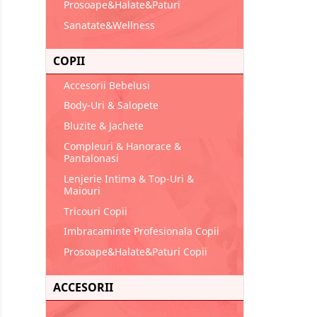
Prosoape&Halate&Paturi
Sanatate&Wellness
COPII
Accesorii Bebelusi
Body-Uri & Salopete
Bluzite & Jachete
Compleuri & Hanorace &
Pantalonasi
Lenjerie Intima & Top-Uri &
Maiouri
Tricouri Copii
Imbracaminte Profesionala Copii
Prosoape&Halate&Paturi Copii
ACCESORII