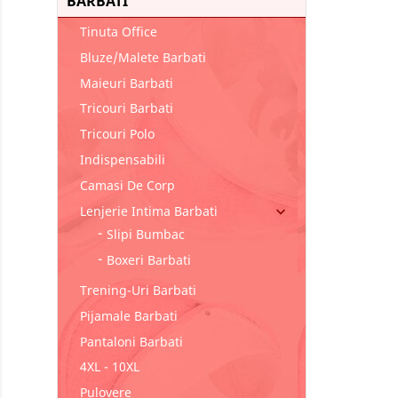
BARBATI
Tinuta Office
Bluze/malete Barbati
Maieuri Barbati
Tricouri Barbati
Tricouri Polo
Indispensabili
Camasi De Corp
Lenjerie Intima Barbati

Slipi Bumbac
Boxeri Barbati
Trening-Uri Barbati
Pijamale Barbati
Pantaloni Barbati
4XL - 10XL
Pulovere