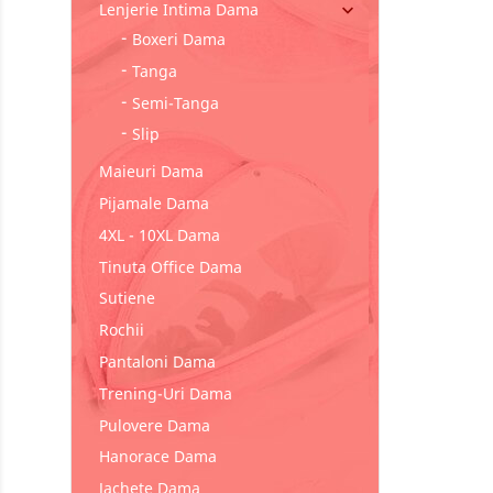
Lenjerie Intima Dama

Boxeri Dama
Tanga
Semi-Tanga
Slip
Maieuri Dama
Pijamale Dama
4XL - 10XL Dama
Tinuta Office Dama
Sutiene
Rochii
Pantaloni Dama
Trening-Uri Dama
Pulovere Dama
Hanorace Dama
Jachete Dama