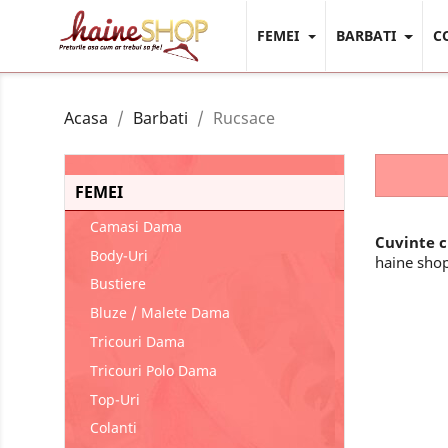
FEMEI
BARBATI
C
Acasa
Barbati
Rucsace
FEMEI
Camasi Dama
Cuvinte 
Body-Uri
haine shop
Bustiere
Bluze / Malete Dama
Tricouri Dama
Tricouri Polo Dama
Top-Uri
Colanti