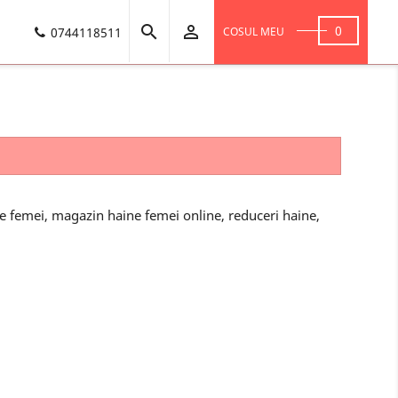


0
0744118511
COSUL MEU
e femei, magazin haine femei online, reduceri haine,