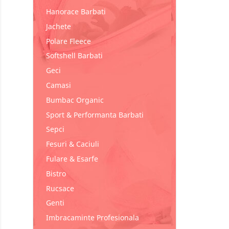
Hanorace Barbati
Jachete
Polare Fleece
Softshell Barbati
Geci
Camasi
Bumbac Organic
Sport & Performanta Barbati
Sepci
Fesuri & Caciuli
Fulare & Esarfe
Bistro
Rucsace
Genti
Imbracaminte Profesionala