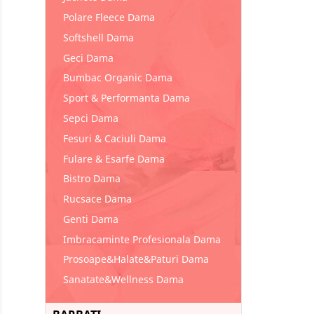
Polare Fleece Dama
Softshell Dama
Geci Dama
Bumbac Organic Dama
Sport & Performanta Dama
Sepci Dama
Fesuri & Caciuli Dama
Fulare & Esarfe Dama
Bistro Dama
Rucsace Dama
Genti Dama
Imbracaminte Profesionala Dama
Prosoape&Halate&Paturi Dama
Sanatate&Wellness Dama