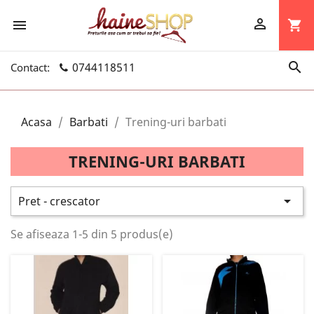


shopping_cart

0744118511
Contact:
Acasa
Barbati
Trening-uri barbati
TRENING-URI BARBATI

Pret - crescator
Se afiseaza 1-5 din 5 produs(e)