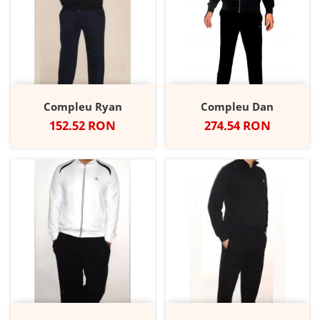
Compleu Ryan
Compleu Dan
Pret
Pret
152.52 RON
274.54 RON