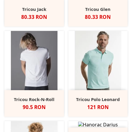
Tricou Jack
Tricou Glen
Pret
Pret
80.33 RON
80.33 RON
Tricou Rock-N-Roll
Tricou Polo Leonard
Pret
Pret
90.5 RON
121 RON