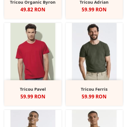
Tricou Organic Byron
Tricou Adrian
Pret
Pret
49.82 RON
59.99 RON
Tricou Pavel
Tricou Ferris
Pret
Pret
59.99 RON
59.99 RON