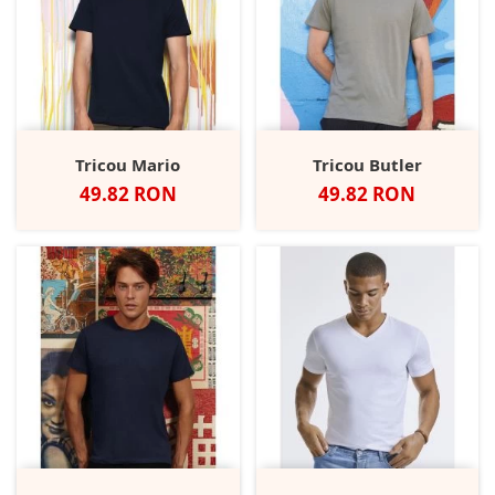
Tricou Mario
Tricou Butler
Pret
Pret
49.82 RON
49.82 RON