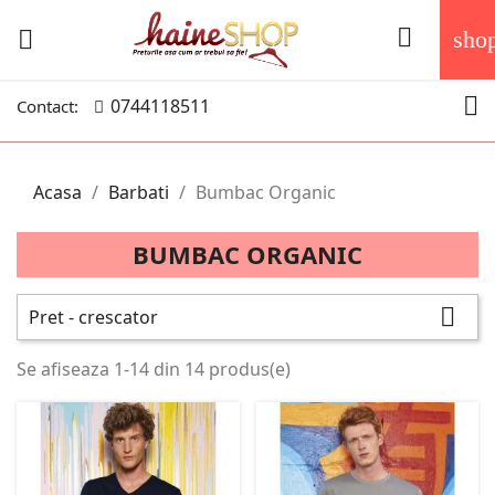


sho

0744118511
Contact:
Acasa
Barbati
Bumbac Organic
BUMBAC ORGANIC

Pret - crescator
Se afiseaza 1-14 din 14 produs(e)