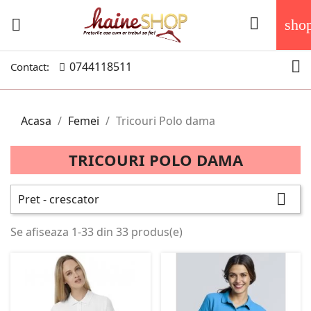


sho

0744118511
Contact:
Acasa
Femei
Tricouri Polo dama
TRICOURI POLO DAMA

Pret - crescator
Se afiseaza 1-33 din 33 produs(e)