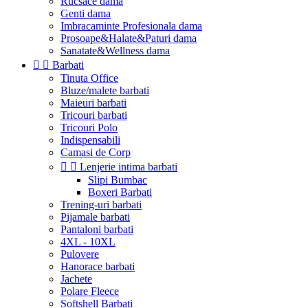
Rucsace dama
Genti dama
Imbracaminte Profesionala dama
Prosoape&Halate&Paturi dama
Sanatate&Wellness dama


Barbati
Tinuta Office
Bluze/malete barbati
Maieuri barbati
Tricouri barbati
Tricouri Polo
Indispensabili
Camasi de Corp


Lenjerie intima barbati
Slipi Bumbac
Boxeri Barbati
Trening-uri barbati
Pijamale barbati
Pantaloni barbati
4XL - 10XL
Pulovere
Hanorace barbati
Jachete
Polare Fleece
Softshell Barbati