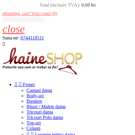
Total (inclusiv TVA):
0,00 lei
shopping_cart
Vezi cosul
(0)
Finalizeaza comanda
close
Suna-ne:
0744118511



Femei
Camasi dama
Body-uri
Bustiere
Bluze / Malete dama
Tricouri dama
Tricouri Polo dama
Top-uri
Colanti


Lenjerie intima dama