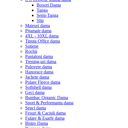
Boxeri Dama
Tanga
Semi-Tanga
Slip
Maieuri dama
Pijamale dama
4XL - 10XL dama
Tinuta Office dama
Sutiene
Rochii
Pantaloni dama
Trening-uri dama
Pulovere dama
Hanorace dama
Jachete dama
Polare Fleece dama
Softshell dama
Geci dama
Bumbac Organic Dama
Sport & Performanta dama
Sepci dama
Fesuri & Caciuli dama
Fulare & Esarfe dama
Bistro Dama