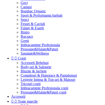
Geci
Camasi
Bumbac Organic
Sport & Performanta barbati
Sepci
Fesuri & Caciuli
Fulare & Esarfe
Bistro
Rucsace
Genti
Imbracaminte Profesionala
Prosoape&Halate&Paturi
Sanatate&Wellness


Copii
Accesorii Bebelusi
Body-uri & Salopete
Bluzite & Jachete
Compleuri & Hanorace & Pantalonasi
Lenjerie Intima & Top-uri & Maiouri
Tricouri copii
Imbracaminte Profesionala copii
Prosoape&Halate&Paturi copii
Accesorii


Toate marcile