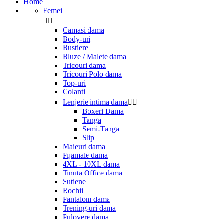
Home
Femei


Camasi dama
Body-uri
Bustiere
Bluze / Malete dama
Tricouri dama
Tricouri Polo dama
Top-uri
Colanti
Lenjerie intima dama


Boxeri Dama
Tanga
Semi-Tanga
Slip
Maieuri dama
Pijamale dama
4XL - 10XL dama
Tinuta Office dama
Sutiene
Rochii
Pantaloni dama
Trening-uri dama
Pulovere dama