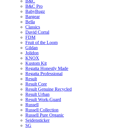
B&C
B&C Pro
BabyBugz
Bargear
Bella
Classics
David Corral
FDM
Fruit of the Loom
Gildan
Jolidon
KNOX
Kustom Kit
Regatta Honestly Made
Regatta Professional
Result
Result Core
Result Genuine Recycled
Result Urban
Result Work-Guard
Russell
Russell Collection
Russell Pure Organic
Seidensticker
SG