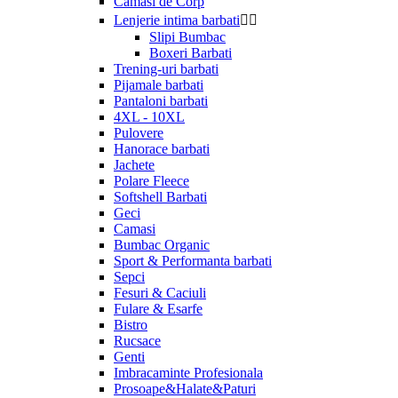
Camasi de Corp
Lenjerie intima barbati


Slipi Bumbac
Boxeri Barbati
Trening-uri barbati
Pijamale barbati
Pantaloni barbati
4XL - 10XL
Pulovere
Hanorace barbati
Jachete
Polare Fleece
Softshell Barbati
Geci
Camasi
Bumbac Organic
Sport & Performanta barbati
Sepci
Fesuri & Caciuli
Fulare & Esarfe
Bistro
Rucsace
Genti
Imbracaminte Profesionala
Prosoape&Halate&Paturi