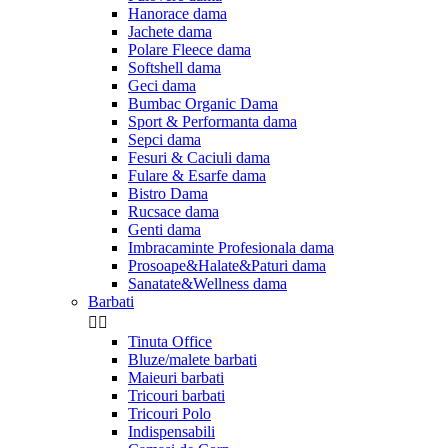
Hanorace dama
Jachete dama
Polare Fleece dama
Softshell dama
Geci dama
Bumbac Organic Dama
Sport & Performanta dama
Sepci dama
Fesuri & Caciuli dama
Fulare & Esarfe dama
Bistro Dama
Rucsace dama
Genti dama
Imbracaminte Profesionala dama
Prosoape&Halate&Paturi dama
Sanatate&Wellness dama
Barbati


Tinuta Office
Bluze/malete barbati
Maieuri barbati
Tricouri barbati
Tricouri Polo
Indispensabili