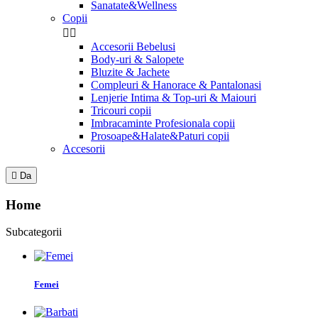
Sanatate&Wellness
Copii


Accesorii Bebelusi
Body-uri & Salopete
Bluzite & Jachete
Compleuri & Hanorace & Pantalonasi
Lenjerie Intima & Top-uri & Maiouri
Tricouri copii
Imbracaminte Profesionala copii
Prosoape&Halate&Paturi copii
Accesorii

Da
Home
Subcategorii
Femei