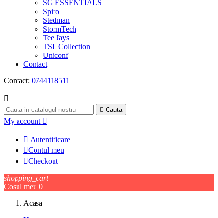
SG ESSENTIALS
Spiro
Stedman
StormTech
Tee Jays
TSL Collection
Uniconf
Contact
Contact:
0744118511


Cauta
My account


Autentificare

Contul meu

Checkout
shopping_cart
Cosul meu
0
Acasa