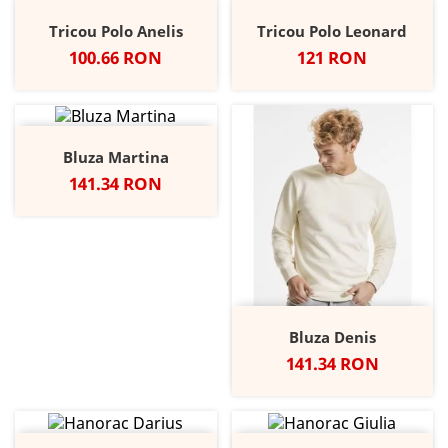
Tricou Polo Anelis
Tricou Polo Leonard
Pret
Pret
100.66 RON
121 RON
Bluza Martina
Pret
141.34 RON
Bluza Denis
Pret
141.34 RON