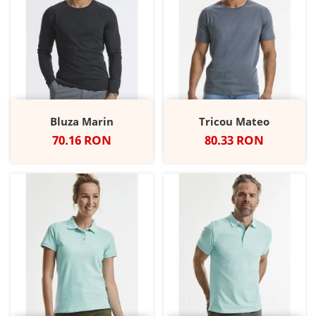
Bluza Marin
Tricou Mateo
Pret
Pret
70.16 RON
80.33 RON