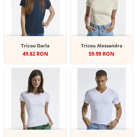
Tricou Darla
Tricou Alessandra
Pret
Pret
49.82 RON
59.99 RON