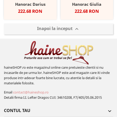
Hanorac Darius
Hanorac Giulia
Pret
Pret
222.68 RON
222.68 RON
Inapoi la inceput

haineSHOP.ro este magazinul online care pretuieste clientii si nu
incasarile de pe urma lor. haineSHOP este acel magazin care iti vinde
produse intr-adevar foarte bine lucrate, cu atentie la detalii si la
materialele folosite.
Email
contact@haineshop.ro
Detalii firma I.I. Lefter Dragos CUI: 34610208, F7/405/05.06.2015
CONTUL TAU
