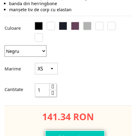
banda din herringbone
manșete tiv de corp cu elastan
Alb
French
Burgundy
Stone
Dark
Natural
Negru
Culoare
Navy
Olive
Aqua
Marime
Cantitate
141.34 RON