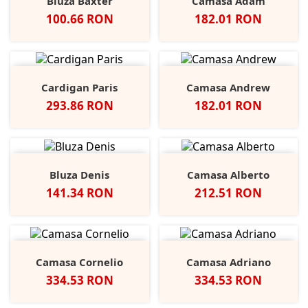
Bluza Baxter
Camasa Adam
Pret
Pret
100.66 RON
182.01 RON
Cardigan Paris
Camasa Andrew
Pret
Pret
293.86 RON
182.01 RON
Bluza Denis
Camasa Alberto
Pret
Pret
141.34 RON
212.51 RON
Camasa Cornelio
Camasa Adriano
Pret
Pret
334.53 RON
334.53 RON