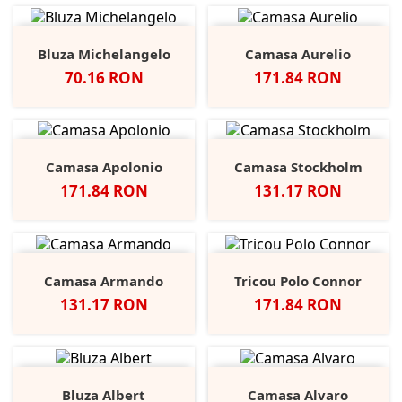
Bluza Michelangelo
Camasa Aurelio
Pret
Pret
70.16 RON
171.84 RON
Camasa Apolonio
Camasa Stockholm
Pret
Pret
171.84 RON
131.17 RON
Camasa Armando
Tricou Polo Connor
Pret
Pret
131.17 RON
171.84 RON
Bluza Albert
Camasa Alvaro