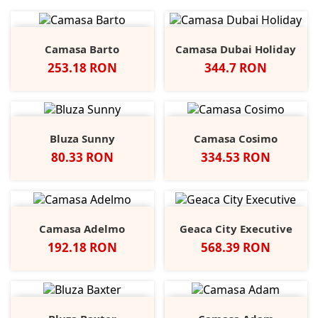
Camasa Barto
Camasa Dubai Holiday
Pret
Pret
253.18 RON
344.7 RON
Bluza Sunny
Camasa Cosimo
Pret
Pret
80.33 RON
334.53 RON
Camasa Adelmo
Geaca City Executive
Pret
Pret
192.18 RON
568.39 RON