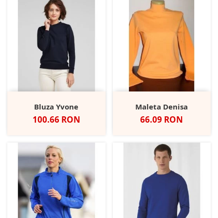
Bluza Yvone
Maleta Denisa
Pret
Pret
100.66 RON
66.09 RON