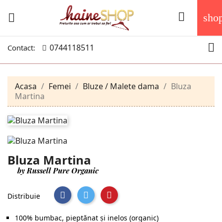


sho

0744118511
Contact:
Acasa
Femei
Bluze / Malete dama
Bluza
Martina
Bluza Martina
by Russell Pure Organic
Distribuie
100% bumbac, pieptănat și inelos (organic)