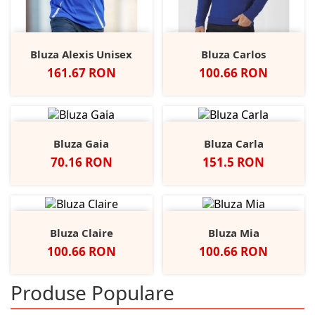
Bluza Alexis Unisex
Bluza Carlos
Pret
Pret
161.67 RON
100.66 RON
Bluza Gaia
Bluza Carla
Pret
Pret
70.16 RON
151.5 RON
Bluza Claire
Bluza Mia
Pret
Pret
100.66 RON
100.66 RON
Produse Populare