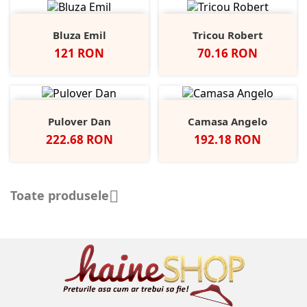
Bluza Emil
Tricou Robert
Pret
Pret
121 RON
70.16 RON
Pulover Dan
Camasa Angelo
Pret
Pret
222.68 RON
192.18 RON
Toate produsele
