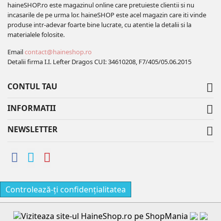
haineSHOP.ro este magazinul online care pretuieste clientii si nu
incasarile de pe urma lor. haineSHOP este acel magazin care iti vinde
produse intr-adevar foarte bine lucrate, cu atentie la detalii si la
materialele folosite.
Email
contact@haineshop.ro
Detalii firma I.I. Lefter Dragos CUI: 34610208, F7/405/05.06.2015
CONTUL TAU

INFORMATII

NEWSLETTER

Controlează-ți confidențialitatea