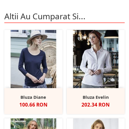
Altii Au Cumparat Si...
Bluza Diane
Bluza Evelin
Pret
Pret
100.66 RON
202.34 RON