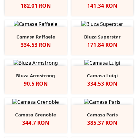
Pret
Pret
182.01 RON
141.34 RON
Camasa Raffaele
Bluza Superstar
Pret
Pret
334.53 RON
171.84 RON
Bluza Armstrong
Camasa Luigi
Pret
Pret
90.5 RON
334.53 RON
Camasa Grenoble
Camasa Paris
Pret
Pret
344.7 RON
385.37 RON