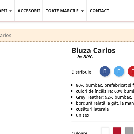
OPII
ACCESORII
TOATE MARCILE
CONTACT
arlos
Bluza Carlos
by B&C
Distribuie
80% bumbac, prefabricat și fi
culori de încălzire: 60% bum
Grey Heather: 92% bumbac, 
bordură reiată la gât, la man
cusături laterale
unisex
Alb
Red
Culoare