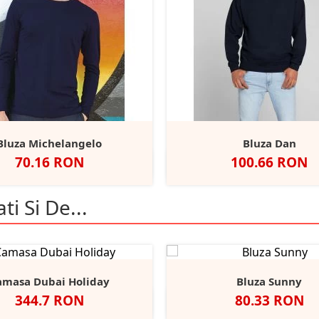
Bluza Michelangelo
Bluza Dan
Pret
Pret
70.16 RON
100.66 RON
lb
Negru
Sport
Fire
Cobalt
Alb
Negru
Charcoal
Nav
+1
Grey
Red
Blue
ti Si De...
amasa Dubai Holiday
Bluza Sunny
Pret
Pret
344.7 RON
80.33 RON
Alb
Negru
Light
Heather/Navy
White/Navy
White/
He