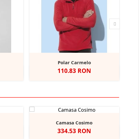
Polar Carmelo
Pret
110.83 RON
y
Heather
Black
Scarlet
Grey
Grey
Opal
Red
Steel
Camasa Cosimo
Pret
334.53 RON
Black
ather/Black
Alb
Negru