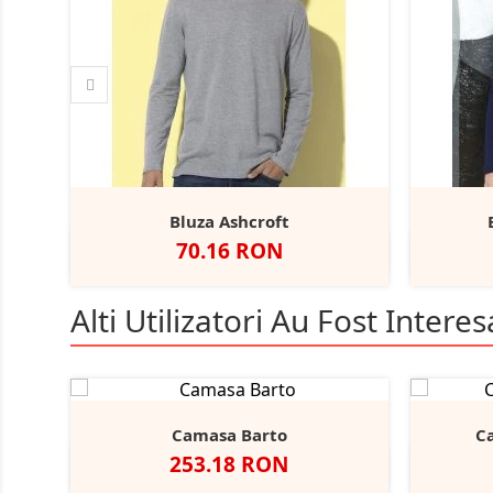
Bluza Ashcroft
Pret
70.16 RON
Alb
Black
Blue
Grey
Scarlet
A
+2
Opal
Midnight
Heather
Red
Alti Utilizatori Au Fost Interesa
Camasa Barto
C
Pret
253.18 RON
Negru
Alb
Bright