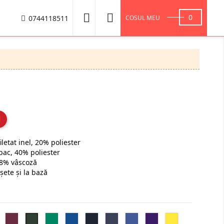


0
0744118511
COSUL MEU
letat inel, 20% poliester
bac, 40% poliester
8% vâscoză
șete și la bază
Heather
Wine
Kelly
Royal
Navy
Heather
Heather
Radiant
Solar
Forest