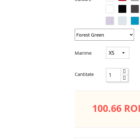
Heather
Black
Purple
Pure
Lavander
Pure
Sky
Marime
Cantitate
100.66 R