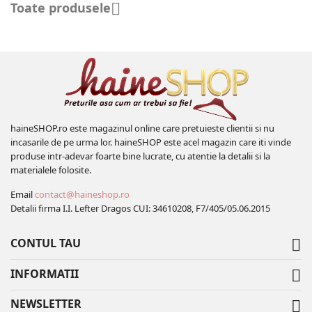
Toate produsele

haineSHOP.ro este magazinul online care pretuieste clientii si nu
incasarile de pe urma lor. haineSHOP este acel magazin care iti vinde
produse intr-adevar foarte bine lucrate, cu atentie la detalii si la
materialele folosite.
Email
contact@haineshop.ro
Detalii firma I.I. Lefter Dragos CUI: 34610208, F7/405/05.06.2015
CONTUL TAU

INFORMATII

NEWSLETTER
