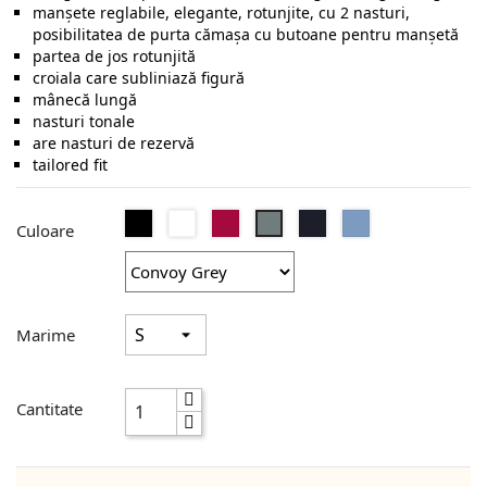
manşete reglabile, elegante, rotunjite, cu 2 nasturi,
posibilitatea de purta cămaşa cu butoane pentru manşetă
partea de jos rotunjită
croiala care subliniază figură
mânecă lungă
nasturi tonale
are nasturi de rezervă
tailored fit
Negru
Alb
Classic
French
Corporate
Convoy
Culoare
Red
Navy
Blue
Grey
Marime
Cantitate