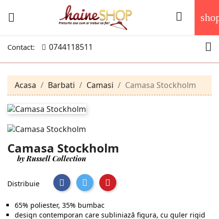


sho

0744118511
Contact:
Acasa
Barbati
Camasi
Camasa Stockholm
Camasa Stockholm
by Russell Collection
Distribuie
65% poliester, 35% bumbac
design contemporan care subliniază figura, cu guler rigid