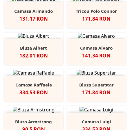
Camasa Armando
Tricou Polo Connor
Pret
Pret
131.17 RON
171.84 RON
Bluza Albert
Camasa Alvaro
Pret
Pret
182.01 RON
141.34 RON
Camasa Raffaele
Bluza Superstar
Pret
Pret
334.53 RON
171.84 RON
Bluza Armstrong
Camasa Luigi
Pret
Pret
90.5 RON
334.53 RON