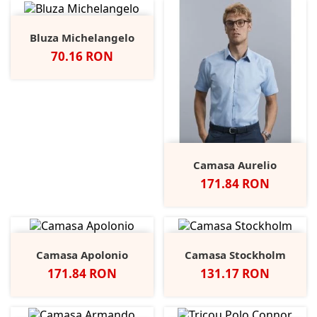
Bluza Michelangelo
Pret
70.16 RON
Camasa Aurelio
Pret
171.84 RON
Camasa Apolonio
Camasa Stockholm
Pret
Pret
171.84 RON
131.17 RON