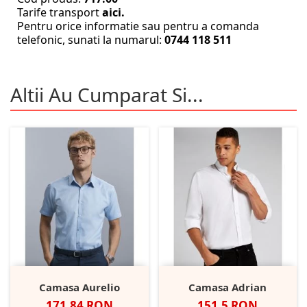
Tarife transport
aici.
Pentru orice informatie sau pentru a comanda
telefonic, sunati la numarul:
0744 118 511
Altii Au Cumparat Si...
Camasa Aurelio
Camasa Adrian
Pret
Pret
171.84 RON
151.5 RON