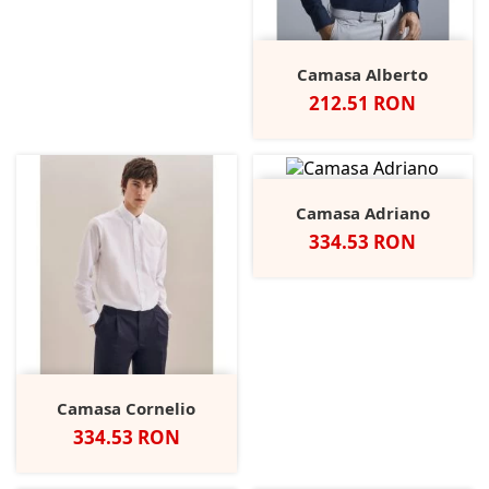
Camasa Alberto
Pret
212.51 RON
Camasa Adriano
Pret
334.53 RON
Camasa Cornelio
Pret
334.53 RON