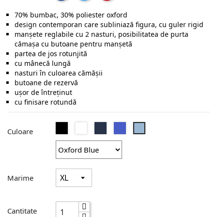
70% bumbac, 30% poliester oxford
design contemporan care subliniază figura, cu guler rigid
manşete reglabile cu 2 nasturi, posibilitatea de purta
cămaşa cu butoane pentru manşetă
partea de jos rotunjită
cu mânecă lungă
nasturi în culoarea cămăşii
butoane de rezervă
uşor de întreţinut
cu finisare rotundă
Negru
Alb
Bright
Bright
Oxford
Culoare
Navy
Royal
Blue
Marime
Cantitate