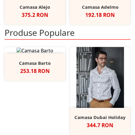
Camasa Alejo
Camasa Adelmo
Pret
Pret
375.2 RON
192.18 RON
Produse Populare
Camasa Barto
Pret
253.18 RON
Camasa Dubai Holiday
Pret
344.7 RON