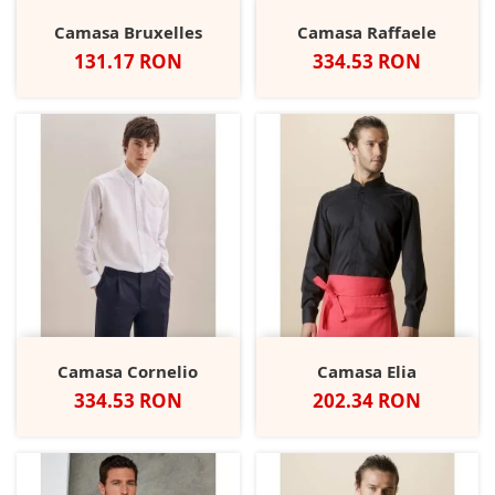
Camasa Bruxelles
Camasa Raffaele
Pret
Pret
131.17 RON
334.53 RON
Camasa Cornelio
Camasa Elia
Pret
Pret
334.53 RON
202.34 RON