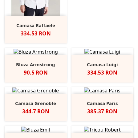
Camasa Raffaele
Pret
334.53 RON
Bluza Armstrong
Camasa Luigi
Pret
Pret
90.5 RON
334.53 RON
Camasa Grenoble
Camasa Paris
Pret
Pret
344.7 RON
385.37 RON