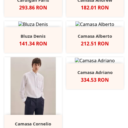
Pret
Pret
293.86 RON
182.01 RON
Bluza Denis
Camasa Alberto
Pret
Pret
141.34 RON
212.51 RON
Camasa Adriano
Pret
334.53 RON
Camasa Cornelio