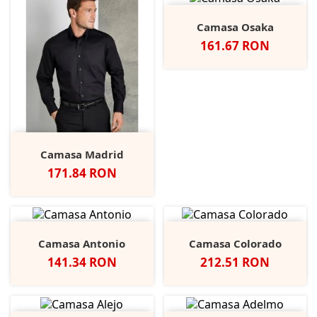
Camasa Osaka
Pret
161.67 RON
Camasa Madrid
Pret
171.84 RON
Camasa Antonio
Camasa Colorado
Pret
Pret
141.34 RON
212.51 RON