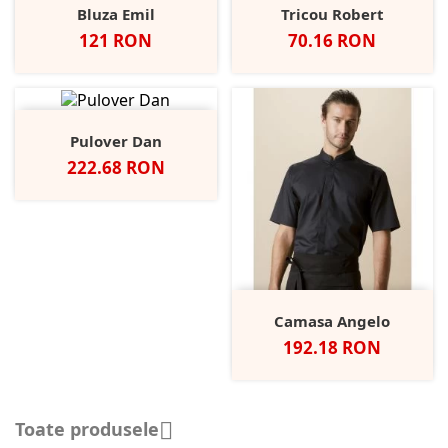
Bluza Emil
Tricou Robert
Pret
Pret
121 RON
70.16 RON
Pulover Dan
Pret
222.68 RON
Camasa Angelo
Pret
192.18 RON
Toate produsele
