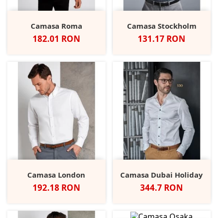
Camasa Roma
Camasa Stockholm
Pret
Pret
182.01 RON
131.17 RON
Camasa London
Camasa Dubai Holiday
Pret
Pret
192.18 RON
344.7 RON