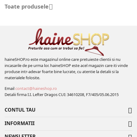
Toate produsele

haineSHOP.ro este magazinul online care pretuieste clientii si nu
incasarile de pe urma lor. haineSHOP este acel magazin care iti vinde
produse intr-adevar foarte bine lucrate, cu atentie la detalii si la
materialele folosite.
Email
contact@haineshop.ro
Detalii firma I.I. Lefter Dragos CUI: 34610208, F7/405/05.06.2015
CONTUL TAU

INFORMATII

NEWSLETTER