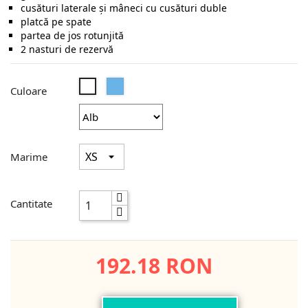
cusături laterale şi mâneci cu cusături duble
platcă pe spate
partea de jos rotunjită
2 nasturi de rezervă
Light
Alb
Culoare
Blue
Marime
Cantitate
192.18 RON