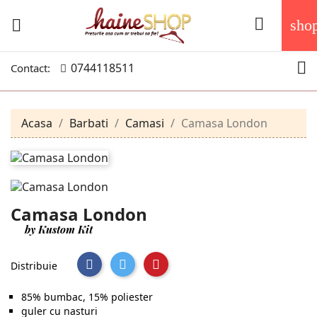


sho

0744118511
Contact:
Acasa
Barbati
Camasi
Camasa London
Camasa London
by Kustom Kit
Distribuie
85% bumbac, 15% poliester
guler cu nasturi