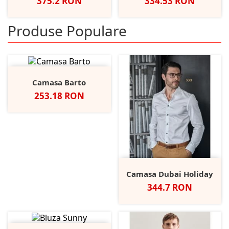
Pret
Pret
375.2 RON
334.53 RON
Produse Populare
Camasa Barto
Pret
253.18 RON
Camasa Dubai Holiday
Pret
344.7 RON