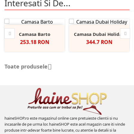
Interesati Si De...
Camasa Barto
Camasa Dubai Holiday
Pret
Pret
253.18 RON
344.7 RON
Toate produsele

haineSHOP.ro este magazinul online care pretuieste clientii si nu
incasarile de pe urma lor. haineSHOP este acel magazin care iti vinde
produse intr-adevar foarte bine lucrate, cu atentie la detalii si la