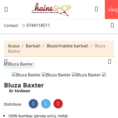


sho

0744118511
Contact:
Acasa
Barbati
Bluze/malete barbati
Bluza
Baxter


Bluza Baxter
by Stedman
Distribuie
100% bumbac (Jersey unic), inelat