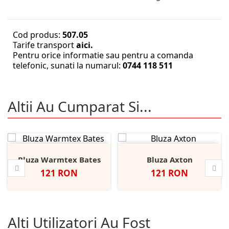
Cod produs:
507.05
Tarife transport
aici.
Pentru orice informatie sau pentru a comanda
telefonic, sunati la numarul:
0744 118 511
Altii Au Cumparat Si...
Bluza Warmtex Bates
Bluza Axton
Pret
Pret
121 RON
121 RON
Alti Utilizatori Au Fost