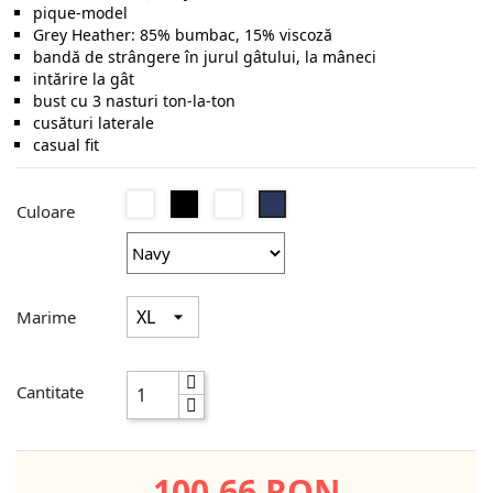
pique-model
Grey Heather: 85% bumbac, 15% viscoză
bandă de strângere în jurul gâtului, la mâneci
intărire la gât
bust cu 3 nasturi ton-la-ton
cusături laterale
casual fit
Alb
Black
Grey
Navy
Culoare
Opal
Heather
Marime
Cantitate
100.66 RON