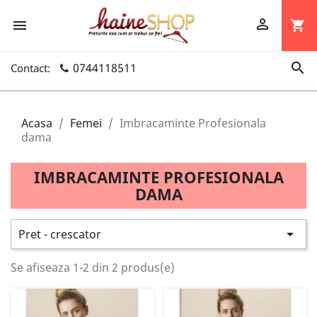


shopping_cart

0744118511
Contact:
Acasa
Femei
Imbracaminte Profesionala
dama
IMBRACAMINTE PROFESIONALA
DAMA

Pret - crescator
Se afiseaza 1-2 din 2 produs(e)