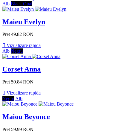
Alb
Black Opal
Maieu Evelyn
Pret
49.82 RON

Vizualizare rapida
Alb
Negru
Corset Anna
Pret
50.84 RON

Vizualizare rapida
Negru
Alb
Maiou Beyonce
Pret
59.99 RON