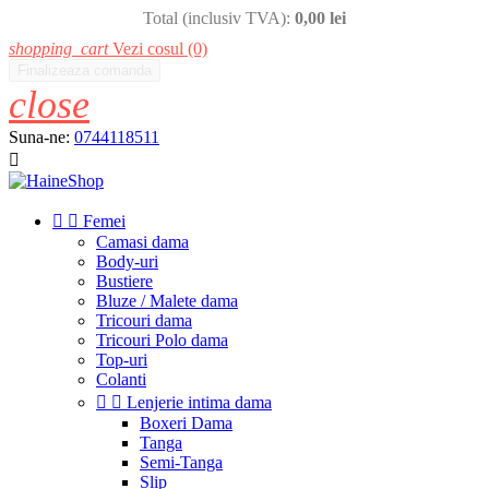
Total (inclusiv TVA):
0,00 lei
shopping_cart
Vezi cosul
(0)
Finalizeaza comanda
close
Suna-ne:
0744118511



Femei
Camasi dama
Body-uri
Bustiere
Bluze / Malete dama
Tricouri dama
Tricouri Polo dama
Top-uri
Colanti


Lenjerie intima dama
Boxeri Dama
Tanga
Semi-Tanga
Slip