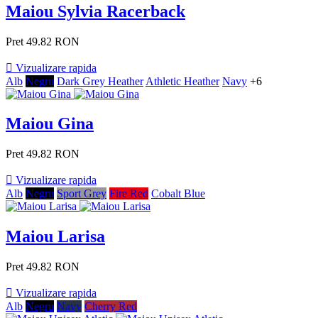
Maiou Sylvia Racerback
Pret
49.82 RON

Vizualizare rapida
Alb
Negru
Dark Grey Heather
Athletic Heather
Navy
+6
Maiou Gina
Pret
49.82 RON

Vizualizare rapida
Alb
Negru
Sport Grey
Fire Red
Cobalt Blue
Maiou Larisa
Pret
49.82 RON

Vizualizare rapida
Alb
Negru
Navy
Cherry Red