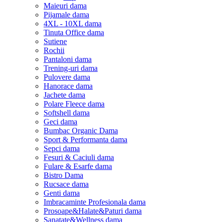
Maieuri dama
Pijamale dama
4XL - 10XL dama
Tinuta Office dama
Sutiene
Rochii
Pantaloni dama
Trening-uri dama
Pulovere dama
Hanorace dama
Jachete dama
Polare Fleece dama
Softshell dama
Geci dama
Bumbac Organic Dama
Sport & Performanta dama
Sepci dama
Fesuri & Caciuli dama
Fulare & Esarfe dama
Bistro Dama
Rucsace dama
Genti dama
Imbracaminte Profesionala dama
Prosoape&Halate&Paturi dama
Sanatate&Wellness dama