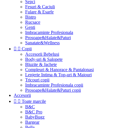
Sepci
Fesuri & Caciuli
Fulare & Esarfe
Bistro
Rucsace
Genti
Imbracaminte Profesionala
Prosoape&Halate&Paturi
Sanatate&Wellness


Copii
Accesorii Bebelusi
Body-uri & Salopete
Bluzite & Jachete
Compleuri & Hanorace & Pantalonasi
Lenjerie Intima & Top-uri & Maiouri
Tricouri copii
Imbracaminte Profesionala copii
Prosoape&Halate&Paturi copii
Accesorii


Toate marcile
B&C
B&C Pro
BabyBugz
Bargear
Bella