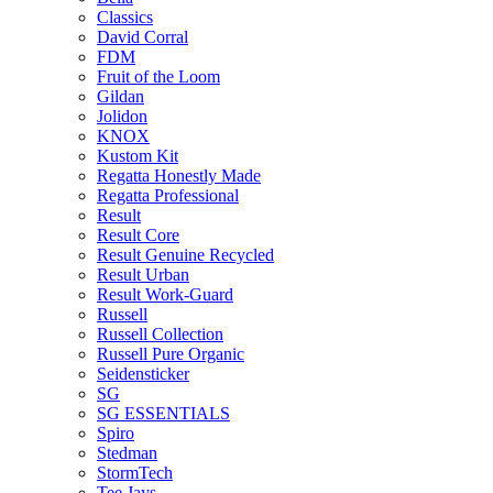
Classics
David Corral
FDM
Fruit of the Loom
Gildan
Jolidon
KNOX
Kustom Kit
Regatta Honestly Made
Regatta Professional
Result
Result Core
Result Genuine Recycled
Result Urban
Result Work-Guard
Russell
Russell Collection
Russell Pure Organic
Seidensticker
SG
SG ESSENTIALS
Spiro
Stedman
StormTech
Tee Jays