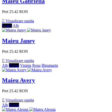
Maieu Gabriella
Pret
25.42 RON

Vizualizare rapida
Negru
Alb
Maieu Janey
Pret
25.42 RON

Vizualizare rapida
Alb
Negru
Visiniu
Rosu
Bleumarin
Maieu Avery
Pret
25.42 RON

Vizualizare rapida
Alb
Negru