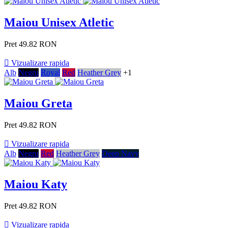
Maiou Unisex Atletic
Pret
49.82 RON

Vizualizare rapida
Alb
Negru
Royal
Red
Heather Grey
+1
Maiou Greta
Pret
49.82 RON

Vizualizare rapida
Alb
Negru
Red
Heather Grey
Deep Navy
Maiou Katy
Pret
49.82 RON

Vizualizare rapida