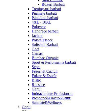
Boxeri Barbati
Trening-uri barbati
Pijamale barbati
Pantaloni barbati
4XL - 10XL
Pulovere
Hanorace barbati
Jachete
Polare Fleece
Softshell Barbati
Geci
Camasi
Bumbac Organic
Sport & Performanta barbati
Sepci
Fesuri & Caciuli
Fulare & Esarfe
Bistro
Rucsace
Genti
Imbracaminte Profesionala
Prosoape&Halate&Paturi
Sanatate&Wellness
Copii