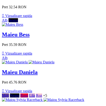
Pret
32.54 RON

Vizualizare rapida
Alb
Negru
Maieu Bess
Pret
35.59 RON

Vizualizare rapida
Alb
Maieu Daniela
Pret
45.76 RON

Vizualizare rapida
Mov
Negru
Rosu
Lila
Roz
+5