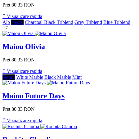
Pret
80.33 RON

Vizualizare rapida
Alb
Negru
Charcoal-Black Triblend
Grey Triblend
Blue Triblend
+7
Maiou Olivia
Pret
80.33 RON

Vizualizare rapida
Negru
White Marble
Black Marble
Mint
Maiou Future Days
Pret
80.33 RON

Vizualizare rapida