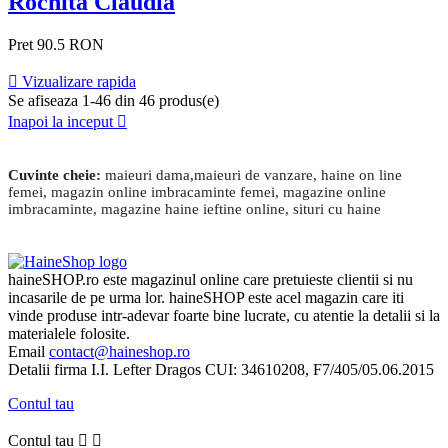
Rochita Claudia
Pret
90.5 RON

Vizualizare rapida
Se afiseaza 1-46 din 46 produs(e)
Inapoi la inceput

Cuvinte cheie:
maieuri dama,maieuri de vanzare, haine on line
femei, magazin online imbracaminte femei, magazine online
imbracaminte, magazine haine ieftine online, situri cu haine
haineSHOP.ro este magazinul online care pretuieste clientii si nu
incasarile de pe urma lor. haineSHOP este acel magazin care iti
vinde produse intr-adevar foarte bine lucrate, cu atentie la detalii si la
materialele folosite.
Email
contact@haineshop.ro
Detalii firma I.I. Lefter Dragos CUI: 34610208, F7/405/05.06.2015
Contul tau
Contul tau

