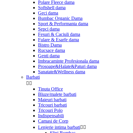
Polare Fleece dama
Softshell dama
Geci dama
Bumbac Organic Dama
Sport & Performanta dama
Sepci dama
Fesuri & Caciuli dama
Fulare & Esarfe dama
Bistro Dama
Rucsace dama
Genti dama
Imbracaminte Profesionala dama
Prosoape&Halate&Paturi dama
Sanatate&Wellness dama
Barbati


Tinuta Office
Bluze/malete barbati
Maieuri barbati
Tricouri barbati
Tricouri Polo
Indispensabili
Camasi de Corp
Lenjerie intima barbati


Slipi Bumbac