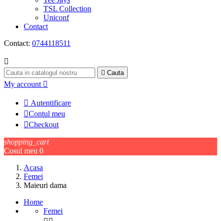
TSL Collection
Uniconf
Contact
Contact:
0744118511


Cauta
My account


Autentificare

Contul meu

Checkout
shopping_cart
Cosul meu
0
Acasa
Femei
Maieuri dama
Home
Femei