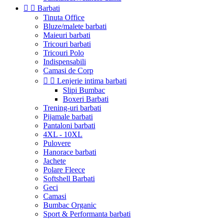


Barbati
Tinuta Office
Bluze/malete barbati
Maieuri barbati
Tricouri barbati
Tricouri Polo
Indispensabili
Camasi de Corp


Lenjerie intima barbati
Slipi Bumbac
Boxeri Barbati
Trening-uri barbati
Pijamale barbati
Pantaloni barbati
4XL - 10XL
Pulovere
Hanorace barbati
Jachete
Polare Fleece
Softshell Barbati
Geci
Camasi
Bumbac Organic
Sport & Performanta barbati