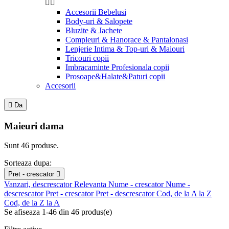


Accesorii Bebelusi
Body-uri & Salopete
Bluzite & Jachete
Compleuri & Hanorace & Pantalonasi
Lenjerie Intima & Top-uri & Maiouri
Tricouri copii
Imbracaminte Profesionala copii
Prosoape&Halate&Paturi copii
Accesorii

Da
Maieuri dama
Sunt 46 produse.
Sorteaza dupa:
Pret - crescator

Vanzari, descrescator
Relevanta
Nume - crescator
Nume -
descrescator
Pret - crescator
Pret - descrescator
Cod, de la A la Z
Cod, de la Z la A
Se afiseaza 1-46 din 46 produs(e)