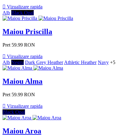

Vizualizare rapida
Alb
Black Opal
Maiou Priscilla
Pret
59.99 RON

Vizualizare rapida
Alb
Negru
Dark Grey Heather
Athletic Heather
Navy
+5
Maiou Alma
Pret
59.99 RON

Vizualizare rapida
Black Opal
Maiou Aroa