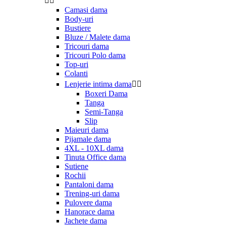


Camasi dama
Body-uri
Bustiere
Bluze / Malete dama
Tricouri dama
Tricouri Polo dama
Top-uri
Colanti
Lenjerie intima dama


Boxeri Dama
Tanga
Semi-Tanga
Slip
Maieuri dama
Pijamale dama
4XL - 10XL dama
Tinuta Office dama
Sutiene
Rochii
Pantaloni dama
Trening-uri dama
Pulovere dama
Hanorace dama
Jachete dama