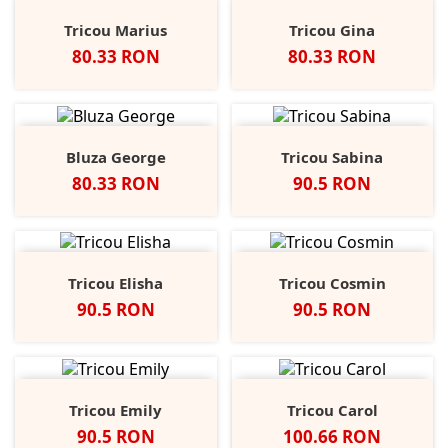
Tricou Marius
Tricou Gina
Pret
Pret
80.33 RON
80.33 RON
Bluza George
Tricou Sabina
Pret
Pret
80.33 RON
90.5 RON
Tricou Elisha
Tricou Cosmin
Pret
Pret
90.5 RON
90.5 RON
Tricou Emily
Tricou Carol
Pret
Pret
90.5 RON
100.66 RON