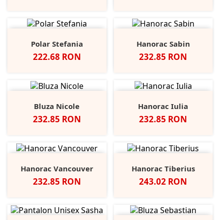
Polar Stefania
Hanorac Sabin
Pret
Pret
222.68 RON
232.85 RON
Bluza Nicole
Hanorac Iulia
Pret
Pret
232.85 RON
232.85 RON
Hanorac Vancouver
Hanorac Tiberius
Pret
Pret
232.85 RON
243.02 RON