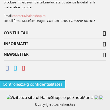
produse intr-adevar foarte bine lucrate, cu atentie la detalii si la
materialele folosite.
Email
contact@haineshop.ro
Detalii firma I.I. Lefter Dragos CUI: 34610208, F7/405/05.06.2015
CONTUL TAU

INFORMATII

NEWSLETTER

Controlează-ți confidențialitatea
© Copyright 2026
HaineShop