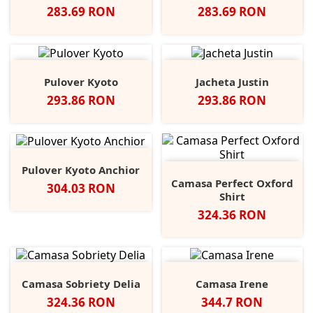
Pret
Pret
283.69 RON
283.69 RON
Pulover Kyoto
Jacheta Justin
Pret
Pret
293.86 RON
293.86 RON
Pulover Kyoto Anchior
Camasa Perfect Oxford
Pret
304.03 RON
Shirt
Pret
324.36 RON
Camasa Sobriety Delia
Camasa Irene
Pret
Pret
324.36 RON
344.7 RON