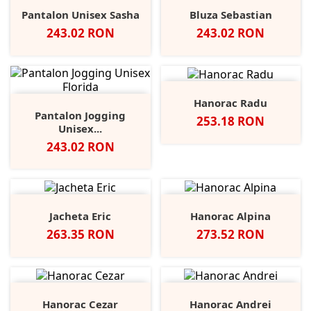
Pantalon Unisex Sasha
Bluza Sebastian
Pret
Pret
243.02 RON
243.02 RON
Hanorac Radu
Pantalon Jogging
Pret
253.18 RON
Unisex...
Pret
243.02 RON
Jacheta Eric
Hanorac Alpina
Pret
Pret
263.35 RON
273.52 RON
Hanorac Cezar
Hanorac Andrei