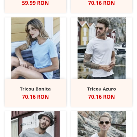
Pret
Pret
59.99 RON
70.16 RON
Tricou Bonita
Tricou Azuro
Pret
Pret
70.16 RON
70.16 RON