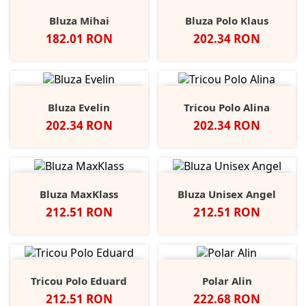
Bluza Mihai
Bluza Polo Klaus
Pret
Pret
182.01 RON
202.34 RON
Bluza Evelin
Tricou Polo Alina
Pret
Pret
202.34 RON
202.34 RON
Bluza MaxKlass
Bluza Unisex Angel
Pret
Pret
212.51 RON
212.51 RON
Tricou Polo Eduard
Polar Alin
Pret
Pret
212.51 RON
222.68 RON