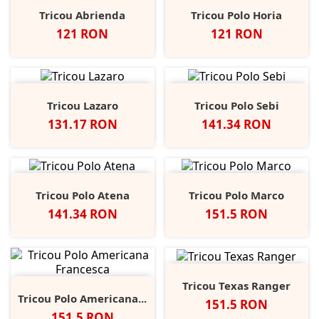
Tricou Abrienda
Tricou Polo Horia
Pret
Pret
121 RON
121 RON
Tricou Lazaro
Tricou Polo Sebi
Pret
Pret
131.17 RON
141.34 RON
Tricou Polo Atena
Tricou Polo Marco
Pret
Pret
141.34 RON
151.5 RON
Tricou Texas Ranger
Tricou Polo Americana...
Pret
151.5 RON
Pret
151.5 RON