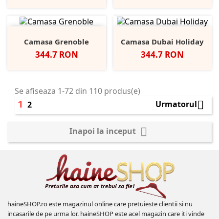
Camasa Grenoble
Camasa Dubai Holiday
Pret
Pret
344.7 RON
344.7 RON
Se afiseaza 1-72 din 110 produs(e)
1

Urmatorul
2

Inapoi la inceput
haineSHOP.ro este magazinul online care pretuieste clientii si nu
incasarile de pe urma lor. haineSHOP este acel magazin care iti vinde