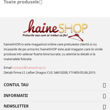
Toate produsele

haineSHOP.ro este magazinul online care pretuieste clientii si nu
incasarile de pe urma lor. haineSHOP este acel magazin care iti vinde
produse intr-adevar foarte bine lucrate, cu atentie la detalii si la
materialele folosite.
Email
contact@haineshop.ro
Detalii firma I.I. Lefter Dragos CUI: 34610208, F7/405/05.06.2015
CONTUL TAU

INFORMATII

NEWSLETTER
