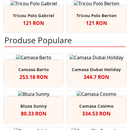
Tricou Polo Gabriel
Tricou Polo Berton
Pret
Pret
121 RON
121 RON
Produse Populare
Camasa Barto
Camasa Dubai Holiday
Pret
Pret
253.18 RON
344.7 RON
Bluza Sunny
Camasa Cosimo
Pret
Pret
80.33 RON
334.53 RON