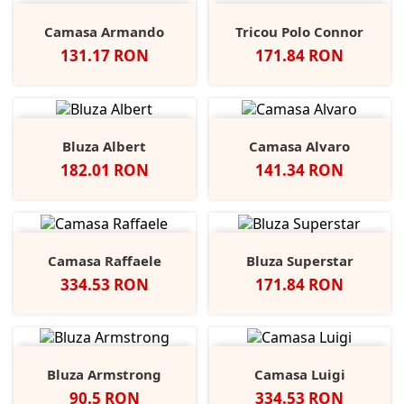
Camasa Armando
Tricou Polo Connor
Pret
Pret
131.17 RON
171.84 RON
Bluza Albert
Camasa Alvaro
Pret
Pret
182.01 RON
141.34 RON
Camasa Raffaele
Bluza Superstar
Pret
Pret
334.53 RON
171.84 RON
Bluza Armstrong
Camasa Luigi
Pret
Pret
90.5 RON
334.53 RON