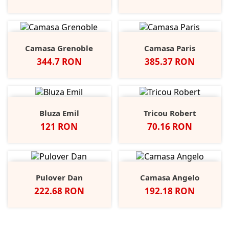
Camasa Grenoble
Camasa Paris
Pret
Pret
344.7 RON
385.37 RON
Bluza Emil
Tricou Robert
Pret
Pret
121 RON
70.16 RON
Pulover Dan
Camasa Angelo
Pret
Pret
222.68 RON
192.18 RON