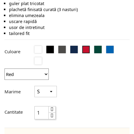
guler plat tricotat
plachetă finisată curată (3 nasturi)
elimina umezeala
uscare rapidă
usor de intretinut
tailored fit
Alb
Negru
Dark
Navy
Dark
Electric
Red
Culoare
Grey
Green
Blue
Dusty
Orange
Marime
Cantitate