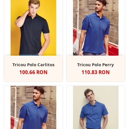
Tricou Polo Carlitos
Tricou Polo Perry
Pret
Pret
100.66 RON
110.83 RON