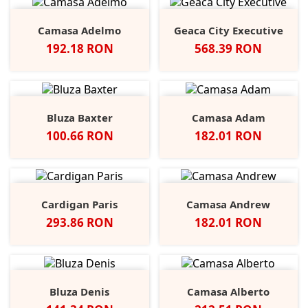
Camasa Adelmo
Geaca City Executive
Pret
Pret
192.18 RON
568.39 RON
Bluza Baxter
Camasa Adam
Pret
Pret
100.66 RON
182.01 RON
Cardigan Paris
Camasa Andrew
Pret
Pret
293.86 RON
182.01 RON
Bluza Denis
Camasa Alberto