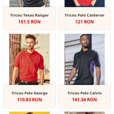
Tricou Texas Ranger
Tricou Polo Calderon
Pret
Pret
151.5 RON
121 RON
Tricou Polo George
Tricou Polo Calvin
Pret
Pret
110.83 RON
141.34 RON