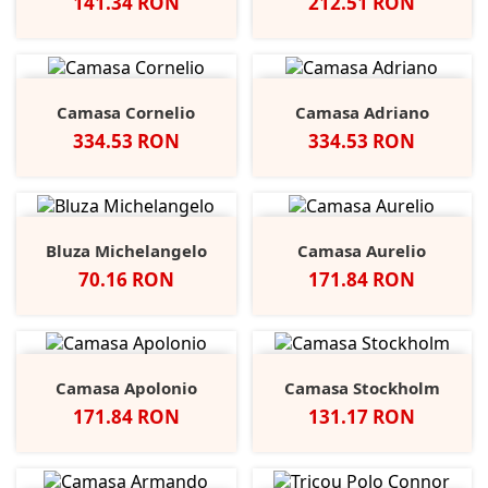
Pret
Pret
141.34 RON
212.51 RON
Camasa Cornelio
Camasa Adriano
Pret
Pret
334.53 RON
334.53 RON
Bluza Michelangelo
Camasa Aurelio
Pret
Pret
70.16 RON
171.84 RON
Camasa Apolonio
Camasa Stockholm
Pret
Pret
171.84 RON
131.17 RON