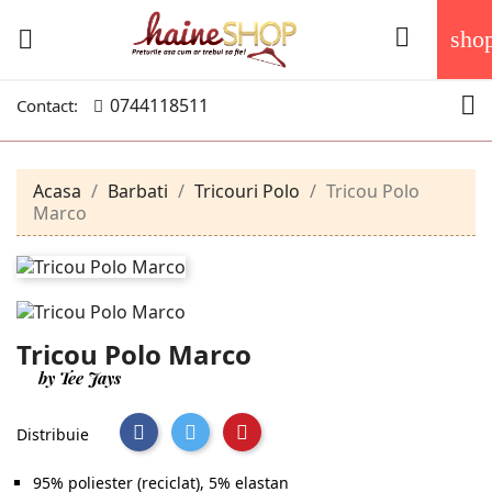


sho

0744118511
Contact:
Acasa
Barbati
Tricouri Polo
Tricou Polo
Marco
Tricou Polo Marco
by Tee Jays
Distribuie
95% poliester (reciclat), 5% elastan