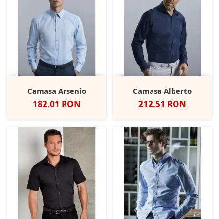
Camasa Arsenio
Camasa Alberto
Pret
Pret
182.01 RON
212.51 RON