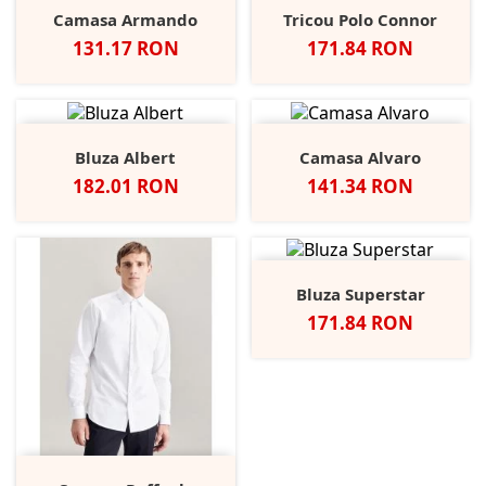
Camasa Armando
Tricou Polo Connor
Pret
Pret
131.17 RON
171.84 RON
Bluza Albert
Camasa Alvaro
Pret
Pret
182.01 RON
141.34 RON
Bluza Superstar
Pret
171.84 RON