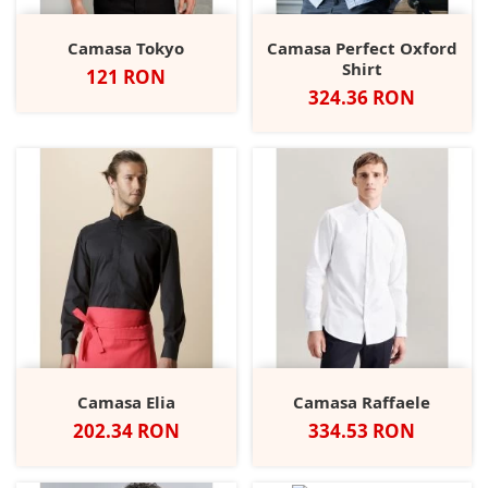
Camasa Tokyo
Camasa Perfect Oxford
Shirt
Pret
121 RON
Pret
324.36 RON
Camasa Elia
Camasa Raffaele
Pret
Pret
202.34 RON
334.53 RON