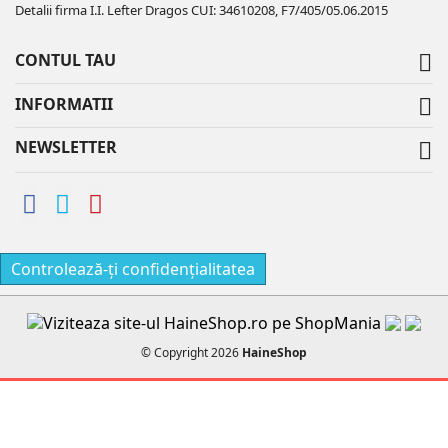
Detalii firma I.I. Lefter Dragos CUI: 34610208, F7/405/05.06.2015
CONTUL TAU

INFORMATII

NEWSLETTER

Controlează-ți confidențialitatea
© Copyright 2026
HaineShop