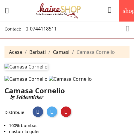


sho

0744118511
Contact:
Acasa
Barbati
Camasi
Camasa Cornelio
Camasa Cornelio
by Seidensticker
Distribuie
100% bumbac
nasturi la guler