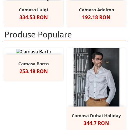
Camasa Luigi
Camasa Adelmo
Pret
Pret
334.53 RON
192.18 RON
Produse Populare
Camasa Barto
Pret
253.18 RON
Camasa Dubai Holiday
Pret
344.7 RON