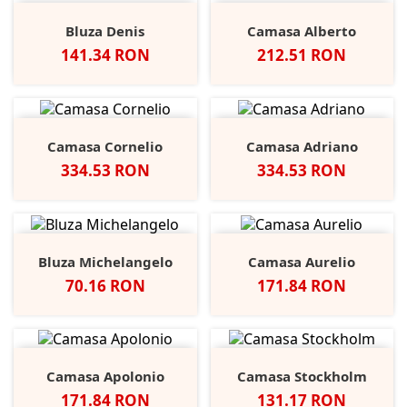
Bluza Denis
Camasa Alberto
Pret
Pret
141.34 RON
212.51 RON
Camasa Cornelio
Camasa Adriano
Pret
Pret
334.53 RON
334.53 RON
Bluza Michelangelo
Camasa Aurelio
Pret
Pret
70.16 RON
171.84 RON
Camasa Apolonio
Camasa Stockholm
Pret
Pret
171.84 RON
131.17 RON