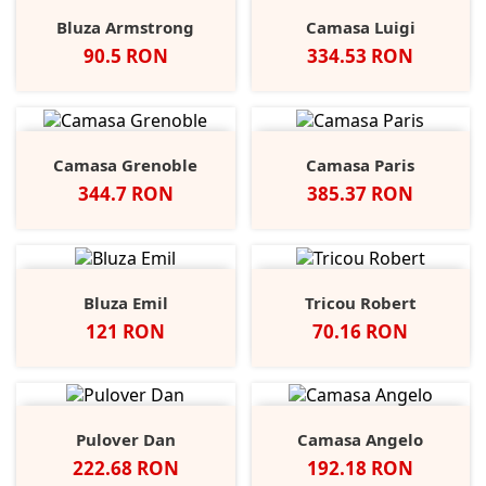
Bluza Armstrong
Camasa Luigi
Pret
Pret
90.5 RON
334.53 RON
Camasa Grenoble
Camasa Paris
Pret
Pret
344.7 RON
385.37 RON
Bluza Emil
Tricou Robert
Pret
Pret
121 RON
70.16 RON
Pulover Dan
Camasa Angelo
Pret
Pret
222.68 RON
192.18 RON