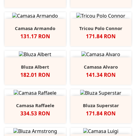
Camasa Armando
Tricou Polo Connor
Pret
Pret
131.17 RON
171.84 RON
Bluza Albert
Camasa Alvaro
Pret
Pret
182.01 RON
141.34 RON
Camasa Raffaele
Bluza Superstar
Pret
Pret
334.53 RON
171.84 RON