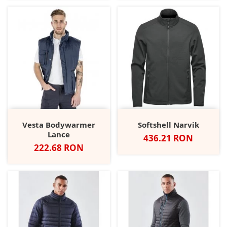
Vesta Bodywarmer
Softshell Narvik
Lance
Pret
436.21 RON
Pret
222.68 RON