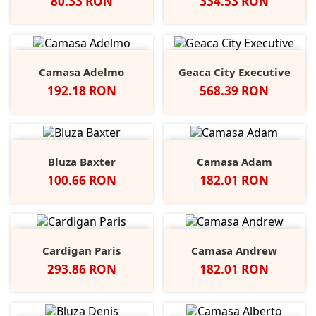
Pret
Pret
80.33 RON
334.53 RON
Camasa Adelmo
Geaca City Executive
Pret
Pret
192.18 RON
568.39 RON
Bluza Baxter
Camasa Adam
Pret
Pret
100.66 RON
182.01 RON
Cardigan Paris
Camasa Andrew
Pret
Pret
293.86 RON
182.01 RON