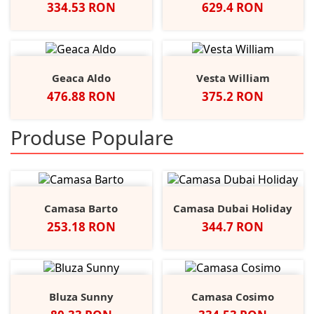
Pret
Pret
334.53 RON
629.4 RON
Geaca Aldo
Vesta William
Pret
Pret
476.88 RON
375.2 RON
Produse Populare
Camasa Barto
Camasa Dubai Holiday
Pret
Pret
253.18 RON
344.7 RON
Bluza Sunny
Camasa Cosimo