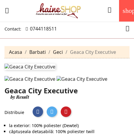


sho

0744118511
Contact:
Acasa
Barbati
Geci
Geaca City Executive
Geaca City Executive
by Result
Distribuie
la exterior: 100% poliester (Dewtel)
căptuşeala detaşabilă: 100% poliester twill