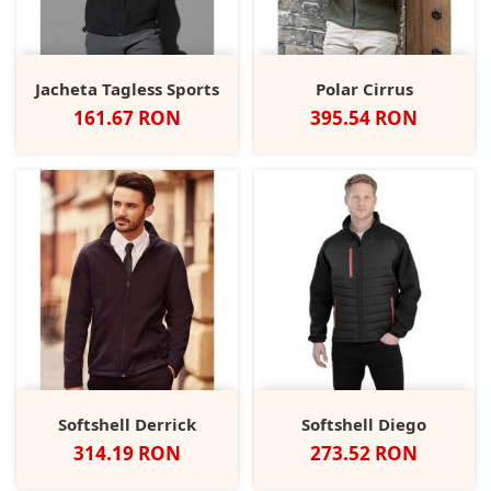
Jacheta Tagless Sports
Polar Cirrus
Pret
Pret
161.67 RON
395.54 RON
Softshell Derrick
Softshell Diego
Pret
Pret
314.19 RON
273.52 RON