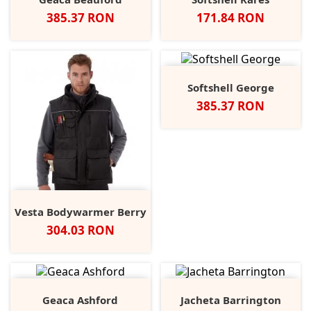
Pret
Pret
385.37 RON
171.84 RON
Softshell George
Pret
385.37 RON
Vesta Bodywarmer Berry
Pret
304.03 RON
Geaca Ashford
Jacheta Barrington