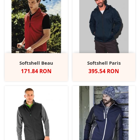
Softshell Beau
Softshell Paris
Pret
Pret
171.84 RON
395.54 RON