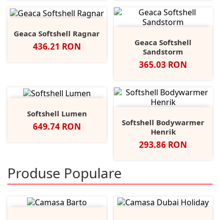
Geaca Softshell Ragnar
Geaca Softshell
Pret
436.21 RON
Sandstorm
Pret
365.03 RON
Softshell Lumen
Softshell Bodywarmer
Pret
649.74 RON
Henrik
Pret
293.86 RON
Produse Populare