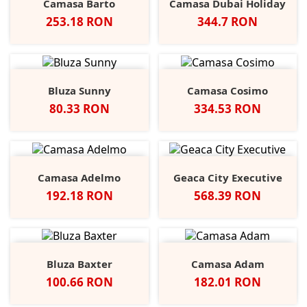
Camasa Barto
Camasa Dubai Holiday
Pret
Pret
253.18 RON
344.7 RON
Bluza Sunny
Camasa Cosimo
Pret
Pret
80.33 RON
334.53 RON
Camasa Adelmo
Geaca City Executive
Pret
Pret
192.18 RON
568.39 RON
Bluza Baxter
Camasa Adam
Pret
Pret
100.66 RON
182.01 RON