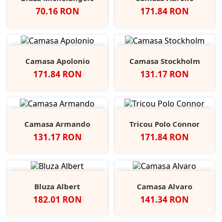
Pret
Pret
70.16 RON
171.84 RON
Camasa Apolonio
Camasa Stockholm
Pret
Pret
171.84 RON
131.17 RON
Camasa Armando
Tricou Polo Connor
Pret
Pret
131.17 RON
171.84 RON
Bluza Albert
Camasa Alvaro
Pret
Pret
182.01 RON
141.34 RON