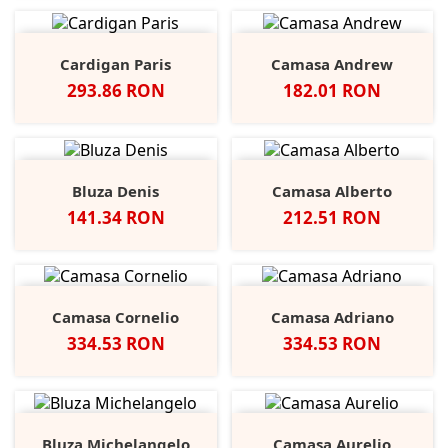
Cardigan Paris
Camasa Andrew
Pret
Pret
293.86 RON
182.01 RON
Bluza Denis
Camasa Alberto
Pret
Pret
141.34 RON
212.51 RON
Camasa Cornelio
Camasa Adriano
Pret
Pret
334.53 RON
334.53 RON
Bluza Michelangelo
Camasa Aurelio