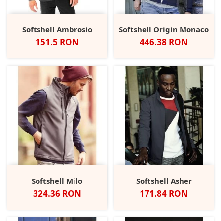
Softshell Ambrosio
Softshell Origin Monaco
Pret
Pret
151.5 RON
446.38 RON
Softshell Milo
Softshell Asher
Pret
Pret
324.36 RON
171.84 RON