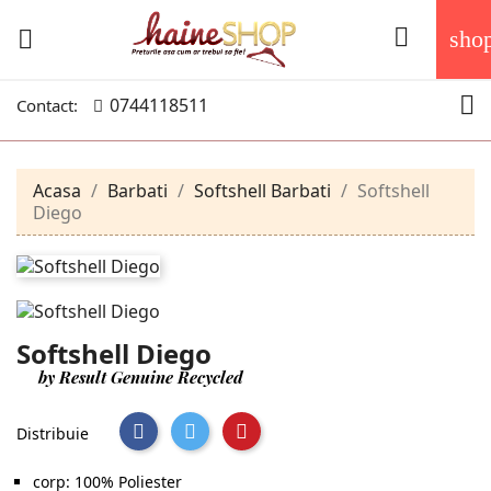


sho

0744118511
Contact:
Acasa
Barbati
Softshell Barbati
Softshell
Diego
Softshell Diego
by Result Genuine Recycled
Distribuie
corp: 100% Poliester