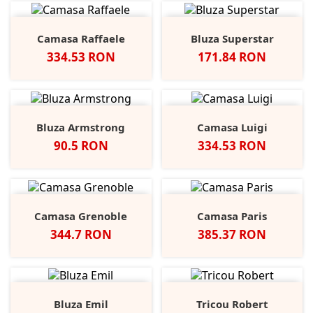
Camasa Raffaele
Bluza Superstar
Pret
Pret
334.53 RON
171.84 RON
Bluza Armstrong
Camasa Luigi
Pret
Pret
90.5 RON
334.53 RON
Camasa Grenoble
Camasa Paris
Pret
Pret
344.7 RON
385.37 RON
Bluza Emil
Tricou Robert