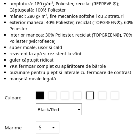
umplutură: 180 g/m², Poliester, reciclat (REPREVE ®);
Căptușeală: 100% Poliester
mâneci: 280 g/ m², fire mecanice softshell cu 2 straturi
exterior maneca: 40% Poliester, reciclat (TOPGREEN®), 60%
Poliester
interior maneca: 30% Poliester, reciclat (TOPGREEN®), 70%
Poliester (Microfleece)
super moale, ușor și cald
rezistent la apă și rezistent la vânt
guler căptușit ridicat
YKK fermoar complet cu apărătoare de bărbie
buzunare pentru piept și laterale cu fermoare de contrast
manșetă moale legată
Black/Black
Black/Grey
Black/Orange
Black/Yellow
Black/Lime
Black/Roya
Black/Red
Culoare
Marime