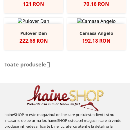
Pret
Pret
121 RON
70.16 RON
Pulover Dan
Camasa Angelo
Pret
Pret
222.68 RON
192.18 RON
Toate produsele

haineSHOP.ro este magazinul online care pretuieste clientii si nu
incasarile de pe urma lor. haineSHOP este acel magazin care iti vinde
produse intr-adevar foarte bine lucrate, cu atentie la detalii si la