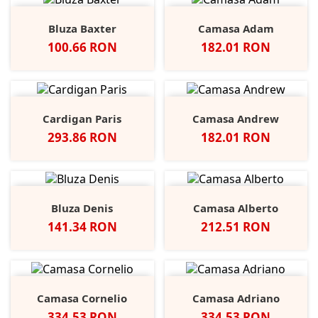
Bluza Baxter
Camasa Adam
Pret
Pret
100.66 RON
182.01 RON
Cardigan Paris
Camasa Andrew
Pret
Pret
293.86 RON
182.01 RON
Bluza Denis
Camasa Alberto
Pret
Pret
141.34 RON
212.51 RON
Camasa Cornelio
Camasa Adriano
Pret
Pret
334.53 RON
334.53 RON