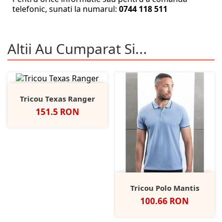
telefonic, sunati la numarul:
0744 118 511
Altii Au Cumparat Si...
Tricou Texas Ranger
Pret
151.5 RON
Tricou Polo Mantis
Pret
100.66 RON