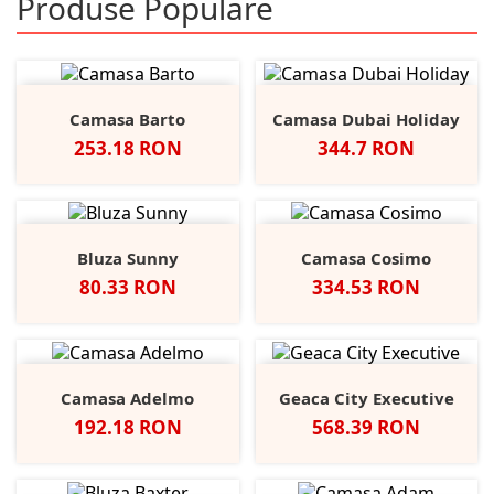
Produse Populare
Camasa Barto
Camasa Dubai Holiday
Pret
Pret
253.18 RON
344.7 RON
Bluza Sunny
Camasa Cosimo
Pret
Pret
80.33 RON
334.53 RON
Camasa Adelmo
Geaca City Executive
Pret
Pret
192.18 RON
568.39 RON