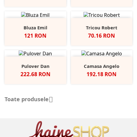
Bluza Emil
Tricou Robert
Pret
Pret
121 RON
70.16 RON
Pulover Dan
Camasa Angelo
Pret
Pret
222.68 RON
192.18 RON
Toate produsele
