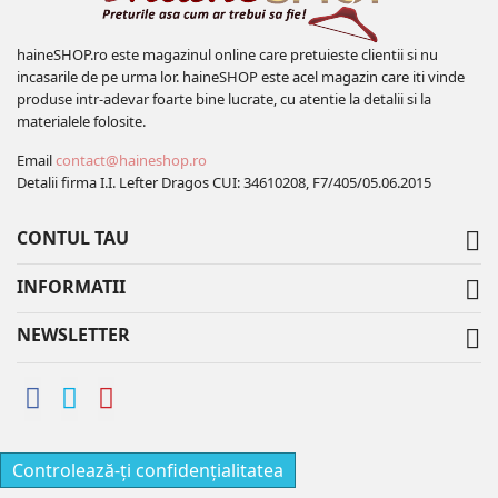
haineSHOP.ro este magazinul online care pretuieste clientii si nu
incasarile de pe urma lor. haineSHOP este acel magazin care iti vinde
produse intr-adevar foarte bine lucrate, cu atentie la detalii si la
materialele folosite.
Email
contact@haineshop.ro
Detalii firma I.I. Lefter Dragos CUI: 34610208, F7/405/05.06.2015
CONTUL TAU

INFORMATII

NEWSLETTER

Controlează-ți confidențialitatea