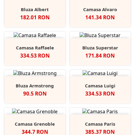
Bluza Albert
Camasa Alvaro
Pret
Pret
182.01 RON
141.34 RON
Camasa Raffaele
Bluza Superstar
Pret
Pret
334.53 RON
171.84 RON
Bluza Armstrong
Camasa Luigi
Pret
Pret
90.5 RON
334.53 RON
Camasa Grenoble
Camasa Paris
Pret
Pret
344.7 RON
385.37 RON