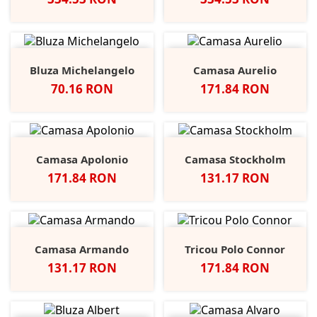
Bluza Michelangelo
Camasa Aurelio
Pret
Pret
70.16 RON
171.84 RON
Camasa Apolonio
Camasa Stockholm
Pret
Pret
171.84 RON
131.17 RON
Camasa Armando
Tricou Polo Connor
Pret
Pret
131.17 RON
171.84 RON