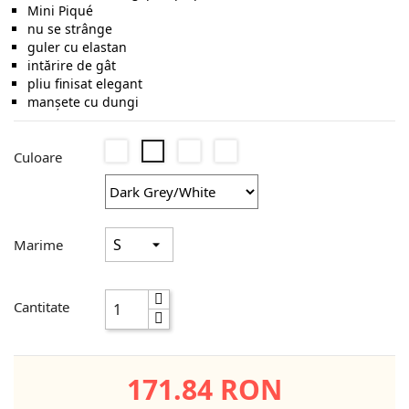
Mini Piqué
nu se strânge
guler cu elastan
intărire de gât
pliu finisat elegant
manșete cu dungi
White/Navy
Navy/White
Black/White
Dark
Culoare
Grey/White
Marime
Cantitate
171.84 RON