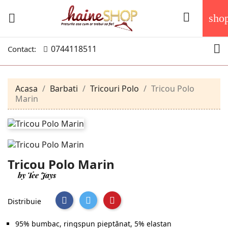


sho

0744118511
Contact:
Acasa
Barbati
Tricouri Polo
Tricou Polo
Marin
Tricou Polo Marin
by Tee Jays
Distribuie
95% bumbac, ringspun pieptănat, 5% elastan