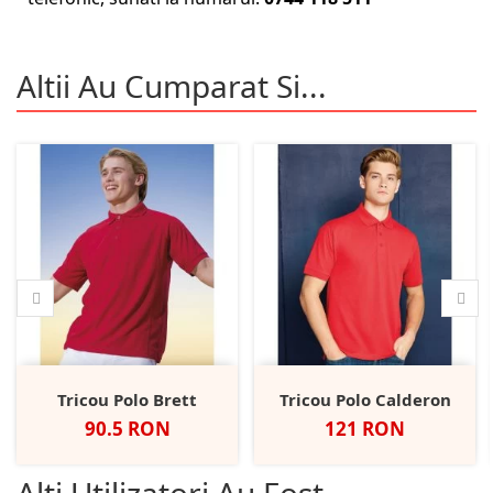
Altii Au Cumparat Si...
Tricou Polo Brett
Tricou Polo Calderon
Pret
Pret
90.5 RON
121 RON