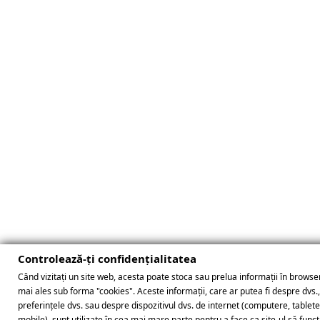
Controlează-ți confidențialitatea
Când vizitați un site web, acesta poate stoca sau prelua informații în browser
mai ales sub forma "cookies". Aceste informații, care ar putea fi despre dvs.
preferințele dvs. sau despre dispozitivul dvs. de internet (computere, tablet
mobile), sunt utilizate în cea mai mare parte pentru a face ca site-ul să func