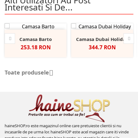
Alti Utilizatori Au Fost
Interesati Si De...
Camasa Barto
Camasa Dubai Holiday
Pret
Pret
253.18 RON
344.7 RON
Toate produsele

haineSHOP.ro este magazinul online care pretuieste clientii si nu
incasarile de pe urma lor. haineSHOP este acel magazin care iti vinde