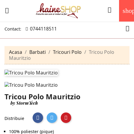


sho

0744118511
Contact:
Acasa
Barbati
Tricouri Polo
Tricou Polo
Mauritzio
Tricou Polo Mauritzio
by StormTech
Distribuie
100% poliester (pique)