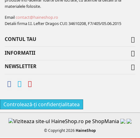
produse intr-adevar foarte bine lucrate, cu atentie la detalii si la
materialele folosite.
Email
contact@haineshop.ro
Detalii firma I.I. Lefter Dragos CUI: 34610208, F7/405/05.06.2015
CONTUL TAU

INFORMATII

NEWSLETTER

Controlează-ți confidențialitatea
© Copyright 2026
HaineShop