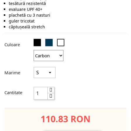
tesătură rezistentă
evaluare UPF 40+
plachetă cu 3 nasturi
guler tricotat
căptușeală stretch
Negru
Navy
Carbon
Culoare
Marime
Cantitate
110.83 RON