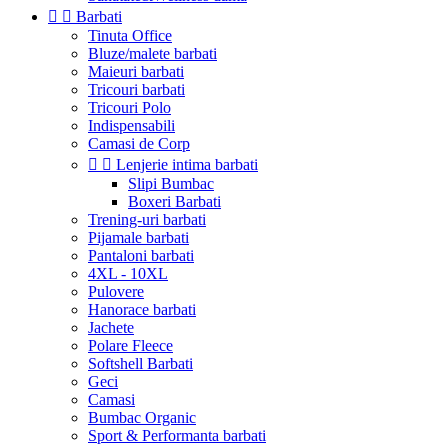


Barbati
Tinuta Office
Bluze/malete barbati
Maieuri barbati
Tricouri barbati
Tricouri Polo
Indispensabili
Camasi de Corp


Lenjerie intima barbati
Slipi Bumbac
Boxeri Barbati
Trening-uri barbati
Pijamale barbati
Pantaloni barbati
4XL - 10XL
Pulovere
Hanorace barbati
Jachete
Polare Fleece
Softshell Barbati
Geci
Camasi
Bumbac Organic
Sport & Performanta barbati