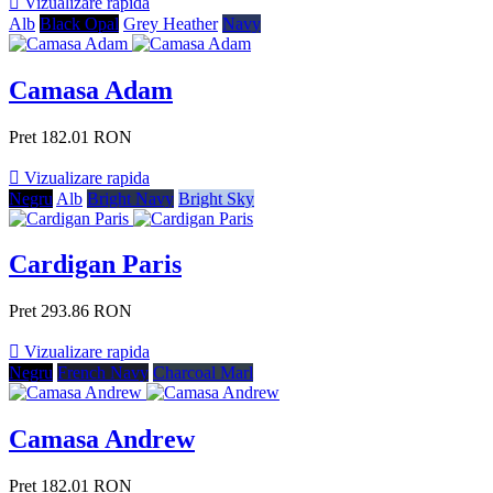

Vizualizare rapida
Alb
Black Opal
Grey Heather
Navy
Camasa Adam
Pret
182.01 RON

Vizualizare rapida
Negru
Alb
Bright Navy
Bright Sky
Cardigan Paris
Pret
293.86 RON

Vizualizare rapida
Negru
French Navy
Charcoal Marl
Camasa Andrew
Pret
182.01 RON