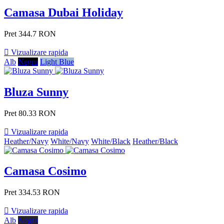
Camasa Dubai Holiday
Pret
344.7 RON

Vizualizare rapida
Alb
Negru
Light Blue
Bluza Sunny
Pret
80.33 RON

Vizualizare rapida
Heather/Navy
White/Navy
White/Black
Heather/Black
Camasa Cosimo
Pret
334.53 RON

Vizualizare rapida
Alb
Negru