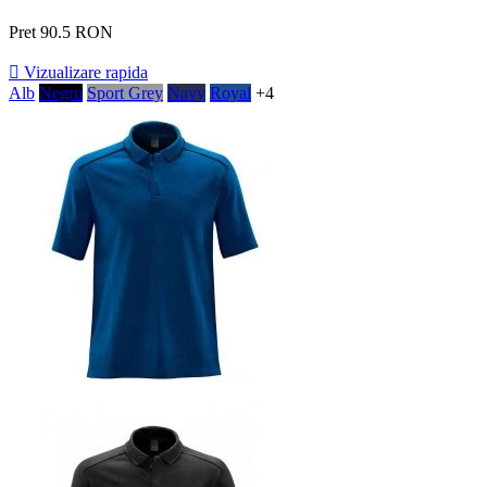
Pret
90.5 RON

Vizualizare rapida
Alb
Negru
Sport Grey
Navy
Royal
+4