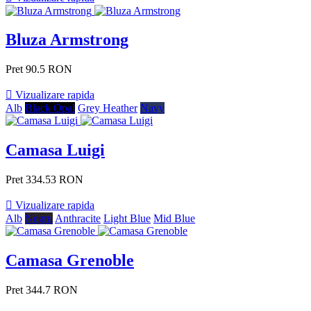
Bluza Armstrong
Pret
90.5 RON

Vizualizare rapida
Alb
Black Opal
Grey Heather
Navy
Camasa Luigi
Pret
334.53 RON

Vizualizare rapida
Alb
Negru
Anthracite
Light Blue
Mid Blue
Camasa Grenoble
Pret
344.7 RON