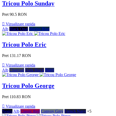
Tricou Polo Sunday
Pret
90.5 RON

Vizualizare rapida
Alb
Black Opal
Marina Blue
Tricou Polo Eric
Pret
131.17 RON

Vizualizare rapida
Alb
Charcoal
Dark Black
Navy
Tricou Polo George
Pret
110.83 RON

Vizualizare rapida
Negru
Alb
Classic Red
Convoy Grey
French Navy
+5