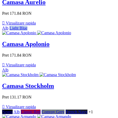
Camasa Aurelio
Pret
171.84 RON

Vizualizare rapida
Alb
Light Blue
Camasa Apolonio
Pret
171.84 RON

Vizualizare rapida
Alb
Camasa Stockholm
Pret
131.17 RON

Vizualizare rapida
Negru
Alb
Classic Red
Convoy Grey
French Navy
+1