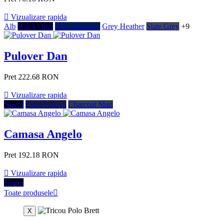

Vizualizare rapida
Alb
Black Opal
Blue Midnight
Grey Heather
Slate Grey
+9
Pulover Dan
Pret
222.68 RON

Vizualizare rapida
Negru
French Navy
Charcoal Marl
Camasa Angelo
Pret
192.18 RON

Vizualizare rapida
Negru
Toate produsele

X