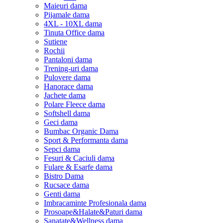
Maieuri dama
Pijamale dama
4XL - 10XL dama
Tinuta Office dama
Sutiene
Rochii
Pantaloni dama
Trening-uri dama
Pulovere dama
Hanorace dama
Jachete dama
Polare Fleece dama
Softshell dama
Geci dama
Bumbac Organic Dama
Sport & Performanta dama
Sepci dama
Fesuri & Caciuli dama
Fulare & Esarfe dama
Bistro Dama
Rucsace dama
Genti dama
Imbracaminte Profesionala dama
Prosoape&Halate&Paturi dama
Sanatate&Wellness dama