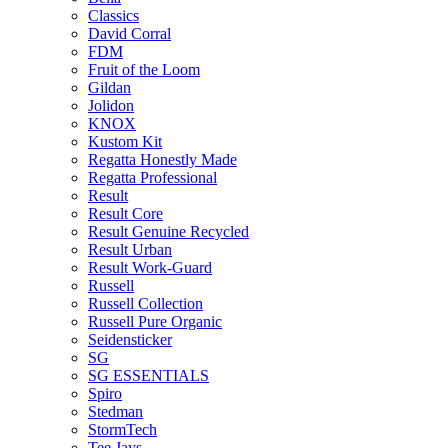
Classics
David Corral
FDM
Fruit of the Loom
Gildan
Jolidon
KNOX
Kustom Kit
Regatta Honestly Made
Regatta Professional
Result
Result Core
Result Genuine Recycled
Result Urban
Result Work-Guard
Russell
Russell Collection
Russell Pure Organic
Seidensticker
SG
SG ESSENTIALS
Spiro
Stedman
StormTech
Tee Jays