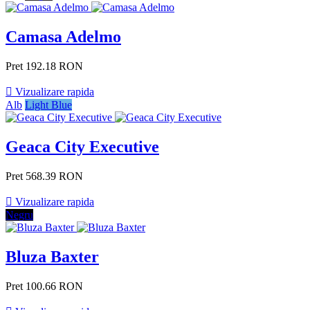
Camasa Adelmo
Pret
192.18 RON

Vizualizare rapida
Alb
Light Blue
Geaca City Executive
Pret
568.39 RON

Vizualizare rapida
Negru
Bluza Baxter
Pret
100.66 RON