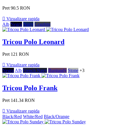
Pret
90.5 RON

Vizualizare rapida
Alb
Negru
Navy
Graphite
Tricou Polo Leonard
Pret
121 RON

Vizualizare rapida
Negru
Alb
French Navy
Burgundy
Stone
+3
Tricou Polo Frank
Pret
141.34 RON

Vizualizare rapida
Black/Red
White/Red
Black/Orange