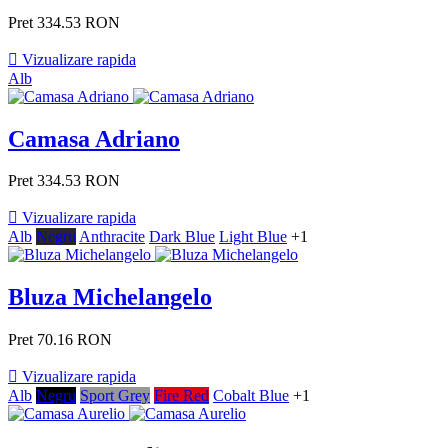
Pret
334.53 RON

Vizualizare rapida
Alb
Camasa Adriano
Pret
334.53 RON

Vizualizare rapida
Alb
Negru
Anthracite
Dark Blue
Light Blue
+1
Bluza Michelangelo
Pret
70.16 RON

Vizualizare rapida
Alb
Negru
Sport Grey
Fire Red
Cobalt Blue
+1