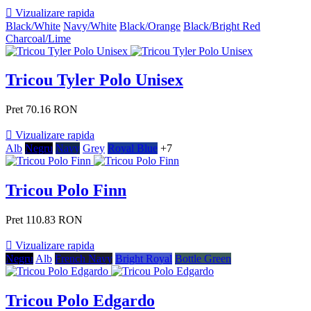

Vizualizare rapida
Black/White
Navy/White
Black/Orange
Black/Bright Red
Charcoal/Lime
Tricou Tyler Polo Unisex
Pret
70.16 RON

Vizualizare rapida
Alb
Negru
Navy
Grey
Royal Blue
+7
Tricou Polo Finn
Pret
110.83 RON

Vizualizare rapida
Negru
Alb
French Navy
Bright Royal
Bottle Green
Tricou Polo Edgardo