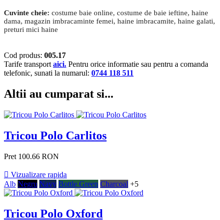
Cuvinte cheie:
costume baie online, costume de baie ieftine, haine
dama, magazin imbracaminte femei, haine imbracamite, haine galati,
preturi mici haine
Cod produs:
005.17
Tarife transport
aici.
Pentru orice informatie sau pentru a comanda
telefonic, sunati la numarul:
0744 118 511
Altii au cumparat si...
Tricou Polo Carlitos
Pret
100.66 RON

Vizualizare rapida
Alb
Negru
Navy
Bottle Green
Charcoal
+5
Tricou Polo Oxford