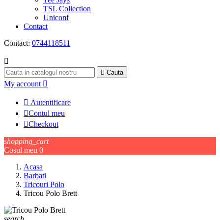
TSL Collection
Uniconf
Contact
Contact:
0744118511


Cauta
My account


Autentificare

Contul meu

Checkout
shopping_cart
Cosul meu
0
Acasa
Barbati
Tricouri Polo
Tricou Polo Brett
search