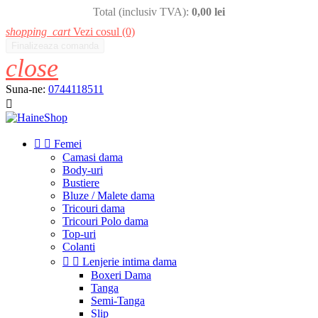
Total (inclusiv TVA):
0,00 lei
shopping_cart
Vezi cosul
(0)
Finalizeaza comanda
close
Suna-ne:
0744118511



Femei
Camasi dama
Body-uri
Bustiere
Bluze / Malete dama
Tricouri dama
Tricouri Polo dama
Top-uri
Colanti


Lenjerie intima dama
Boxeri Dama
Tanga
Semi-Tanga
Slip