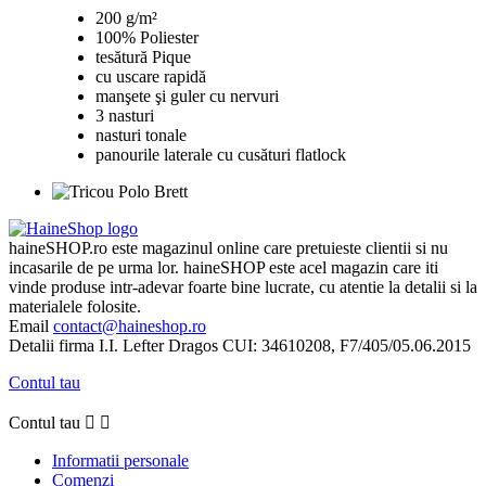
200 g/m²
100% Poliester
tesătură Pique
cu uscare rapidă
manşete şi guler cu nervuri
3 nasturi
nasturi tonale
panourile laterale cu cusături flatlock
haineSHOP.ro este magazinul online care pretuieste clientii si nu
incasarile de pe urma lor. haineSHOP este acel magazin care iti
vinde produse intr-adevar foarte bine lucrate, cu atentie la detalii si la
materialele folosite.
Email
contact@haineshop.ro
Detalii firma I.I. Lefter Dragos CUI: 34610208, F7/405/05.06.2015
Contul tau
Contul tau


Informatii personale
Comenzi