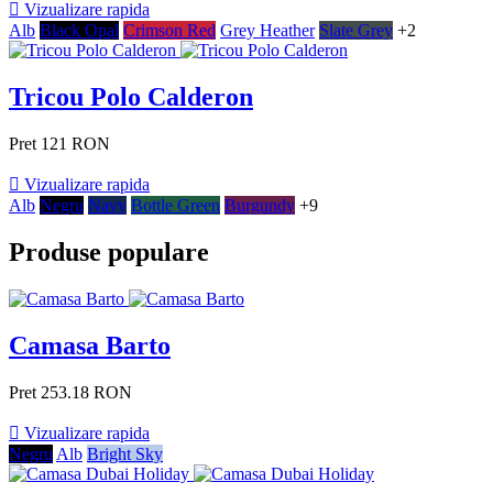

Vizualizare rapida
Alb
Black Opal
Crimson Red
Grey Heather
Slate Grey
+2
Tricou Polo Calderon
Pret
121 RON

Vizualizare rapida
Alb
Negru
Navy
Bottle Green
Burgundy
+9
Produse populare
Camasa Barto
Pret
253.18 RON

Vizualizare rapida
Negru
Alb
Bright Sky