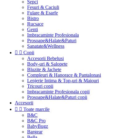
Sepci
Fesuri & Caciuli
Fulare & Esarfe
Bistro
Rucsace
Genti
Imbracaminte Profesionala
Prosoape&Halate&Paturi
Sanatate&Wellness


Copii
Accesorii Bebelusi
Body-uri & Salopete
Bluzite & Jachete
Compleuri & Hanorace & Pantalonasi
Lenjerie Intima & Top-uri & Maiouri
Tricouri copii
Imbracaminte Profesionala copii
Prosoape&Halate&Paturi copii
Accesorii


Toate marcile
B&C
B&C Pro
BabyBugz
Bargear
Bella