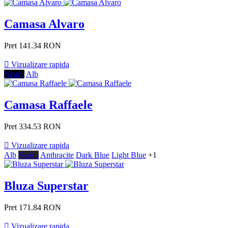
Camasa Alvaro
Pret
141.34 RON

Vizualizare rapida
Negru
Alb
Camasa Raffaele
Pret
334.53 RON

Vizualizare rapida
Alb
Negru
Anthracite
Dark Blue
Light Blue
+1
Bluza Superstar
Pret
171.84 RON

Vizualizare rapida