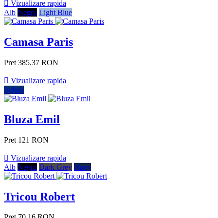

Vizualizare rapida
Alb
Negru
Light Blue
Camasa Paris
Pret
385.37 RON

Vizualizare rapida
Indigo
Bluza Emil
Pret
121 RON

Vizualizare rapida
Alb
Negru
Dark Grey
Navy
Tricou Robert
Pret
70.16 RON