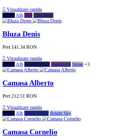

Vizualizare rapida
Negru
Alb
Port
Chocolate
Bluza Denis
Pret
141.34 RON

Vizualizare rapida
Negru
Alb
French Navy
Burgundy
Stone
+3
Camasa Alberto
Pret
212.51 RON

Vizualizare rapida
Negru
Alb
Bright Navy
Bright Sky
Camasa Cornelio