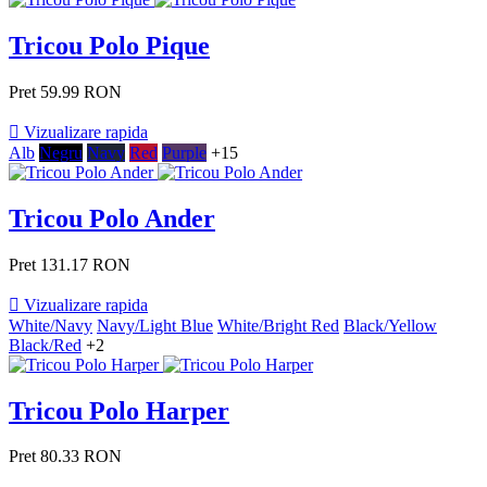
Tricou Polo Pique
Pret
59.99 RON

Vizualizare rapida
Alb
Negru
Navy
Red
Purple
+15
Tricou Polo Ander
Pret
131.17 RON

Vizualizare rapida
White/Navy
Navy/Light Blue
White/Bright Red
Black/Yellow
Black/Red
+2
Tricou Polo Harper
Pret
80.33 RON