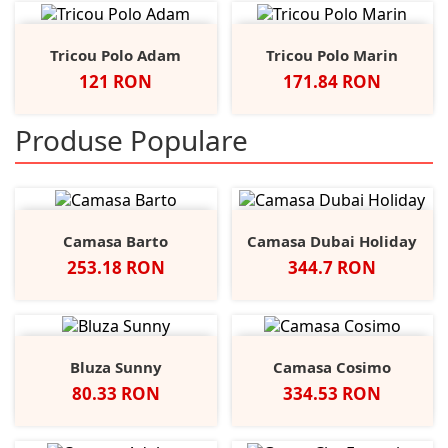
Tricou Polo Adam
Tricou Polo Marin
Pret
Pret
121 RON
171.84 RON
Produse Populare
Camasa Barto
Camasa Dubai Holiday
Pret
Pret
253.18 RON
344.7 RON
Bluza Sunny
Camasa Cosimo
Pret
Pret
80.33 RON
334.53 RON