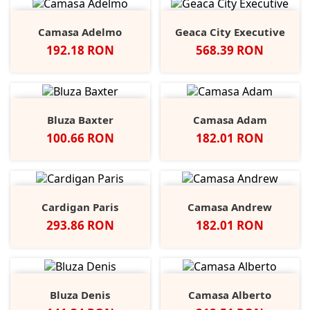
Camasa Adelmo
Geaca City Executive
Pret
Pret
192.18 RON
568.39 RON
Bluza Baxter
Camasa Adam
Pret
Pret
100.66 RON
182.01 RON
Cardigan Paris
Camasa Andrew
Pret
Pret
293.86 RON
182.01 RON
Bluza Denis
Camasa Alberto