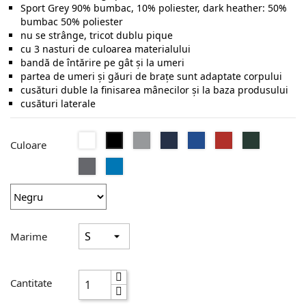
Sport Grey 90% bumbac, 10% poliester, dark heather: 50%
bumbac 50% poliester
nu se strânge, tricot dublu pique
cu 3 nasturi de culoarea materialului
bandă de întărire pe gât şi la umeri
partea de umeri şi găuri de braţe sunt adaptate corpului
cusături duble la finisarea mânecilor şi la baza produsului
cusături laterale
Alb
Sport
Navy
Royal
Red
Forest
Negru
Culoare
Grey
Green
Charcoal
Sapphire
Marime
Cantitate