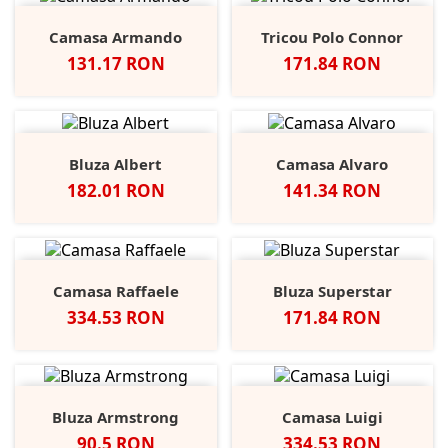
Camasa Armando
Tricou Polo Connor
Pret
Pret
131.17 RON
171.84 RON
Bluza Albert
Camasa Alvaro
Pret
Pret
182.01 RON
141.34 RON
Camasa Raffaele
Bluza Superstar
Pret
Pret
334.53 RON
171.84 RON
Bluza Armstrong
Camasa Luigi
Pret
Pret
90.5 RON
334.53 RON