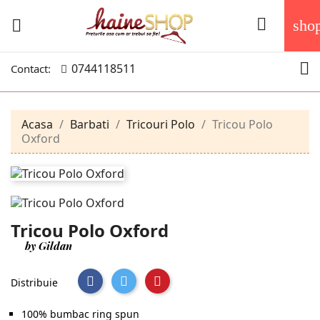


sho

0744118511
Contact:
Acasa
Barbati
Tricouri Polo
Tricou Polo
Oxford
Tricou Polo Oxford
by Gildan
Distribuie
100% bumbac ring spun