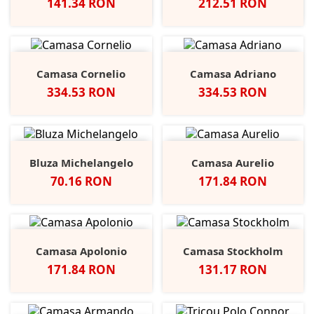
Pret
Pret
141.34 RON
212.51 RON
Camasa Cornelio
Camasa Adriano
Pret
Pret
334.53 RON
334.53 RON
Bluza Michelangelo
Camasa Aurelio
Pret
Pret
70.16 RON
171.84 RON
Camasa Apolonio
Camasa Stockholm
Pret
Pret
171.84 RON
131.17 RON