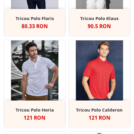
Tricou Polo Floris
Tricou Polo Klaus
Pret
Pret
80.33 RON
90.5 RON
Tricou Polo Horia
Tricou Polo Calderon
Pret
Pret
121 RON
121 RON