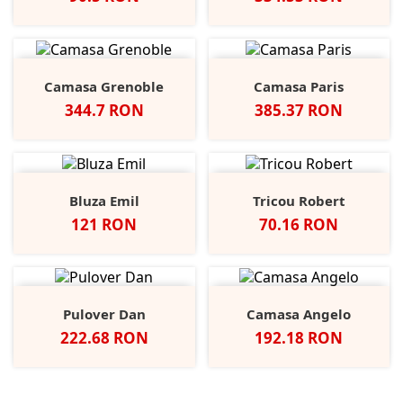
Camasa Grenoble
Camasa Paris
Pret
Pret
344.7 RON
385.37 RON
Bluza Emil
Tricou Robert
Pret
Pret
121 RON
70.16 RON
Pulover Dan
Camasa Angelo
Pret
Pret
222.68 RON
192.18 RON