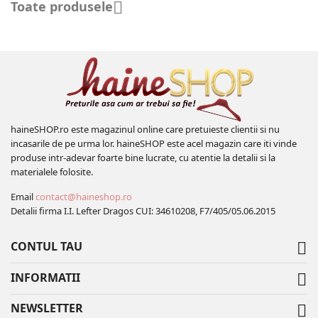
Toate produsele

haineSHOP.ro este magazinul online care pretuieste clientii si nu
incasarile de pe urma lor. haineSHOP este acel magazin care iti vinde
produse intr-adevar foarte bine lucrate, cu atentie la detalii si la
materialele folosite.
Email
contact@haineshop.ro
Detalii firma I.I. Lefter Dragos CUI: 34610208, F7/405/05.06.2015
CONTUL TAU

INFORMATII

NEWSLETTER
