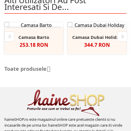
Alti Utilizatori Au Fost
Interesati Si De...
Camasa Barto
Camasa Dubai Holiday
Pret
Pret
253.18 RON
344.7 RON
Toate produsele

haineSHOP.ro este magazinul online care pretuieste clientii si nu
incasarile de pe urma lor. haineSHOP este acel magazin care iti vinde