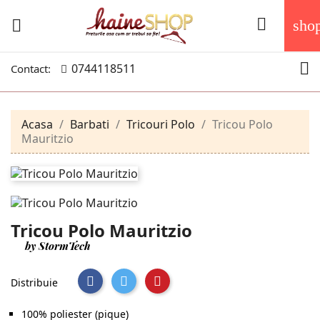


sho

0744118511
Contact:
Acasa
Barbati
Tricouri Polo
Tricou Polo
Mauritzio
Tricou Polo Mauritzio
by StormTech
Distribuie
100% poliester (pique)