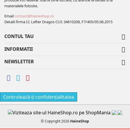
produse intr-adevar foarte bine lucrate, cu atentie la detalii si la
materialele folosite.
Email
contact@haineshop.ro
Detalii firma I.I. Lefter Dragos CUI: 34610208, F7/405/05.06.2015
CONTUL TAU

INFORMATII

NEWSLETTER

Controlează-ți confidențialitatea
© Copyright 2026
HaineShop