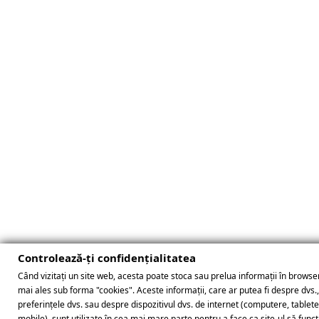
Controlează-ți confidențialitatea
Când vizitați un site web, acesta poate stoca sau prelua informații în browser
mai ales sub forma "cookies". Aceste informații, care ar putea fi despre dvs.
preferințele dvs. sau despre dispozitivul dvs. de internet (computere, tablet
mobile), sunt utilizate în cea mai mare parte pentru a face ca site-ul să func