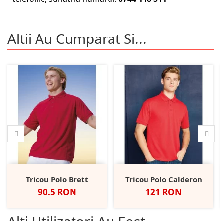
Altii Au Cumparat Si...
Tricou Polo Brett
Tricou Polo Calderon
Pret
Pret
90.5 RON
121 RON