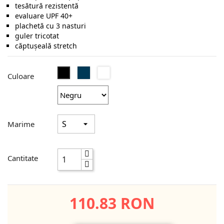
tesătură rezistentă
evaluare UPF 40+
plachetă cu 3 nasturi
guler tricotat
căptușeală stretch
Navy
Carbon
Negru
Culoare
Marime
Cantitate
110.83 RON