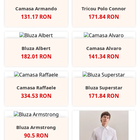
Camasa Armando
Tricou Polo Connor
Pret
Pret
131.17 RON
171.84 RON
Bluza Albert
Camasa Alvaro
Pret
Pret
182.01 RON
141.34 RON
Camasa Raffaele
Bluza Superstar
Pret
Pret
334.53 RON
171.84 RON
Bluza Armstrong
Pret
90.5 RON