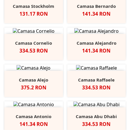
Camasa Stockholm
Camasa Bernardo
Pret
Pret
131.17 RON
141.34 RON
Camasa Cornelio
Camasa Alejandro
Pret
Pret
334.53 RON
141.34 RON
Camasa Alejo
Camasa Raffaele
Pret
Pret
375.2 RON
334.53 RON
Camasa Antonio
Camasa Abu Dhabi
Pret
Pret
141.34 RON
334.53 RON