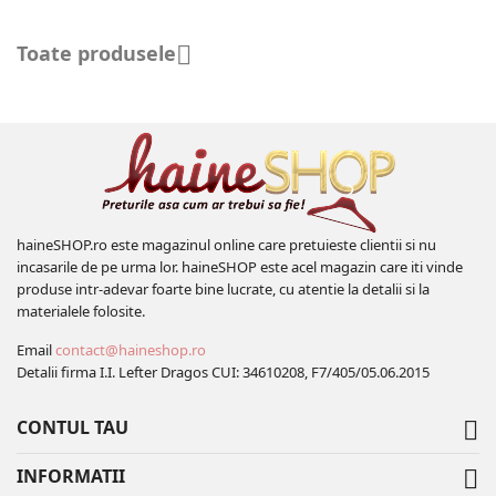
Toate produsele

haineSHOP.ro este magazinul online care pretuieste clientii si nu
incasarile de pe urma lor. haineSHOP este acel magazin care iti vinde
produse intr-adevar foarte bine lucrate, cu atentie la detalii si la
materialele folosite.
Email
contact@haineshop.ro
Detalii firma I.I. Lefter Dragos CUI: 34610208, F7/405/05.06.2015
CONTUL TAU

INFORMATII
