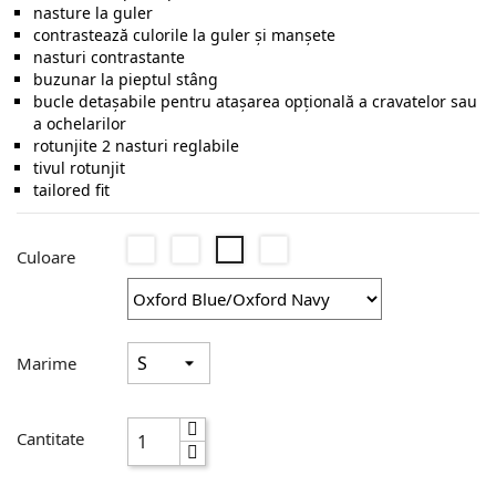
nasture la guler
contrastează culorile la guler și manșete
nasturi contrastante
buzunar la pieptul stâng
bucle detașabile pentru atașarea opțională a cravatelor sau
a ochelarilor
rotunjite 2 nasturi reglabile
tivul rotunjit
tailored fit
White/Oxford
Oxford
Oxford
Oxford
Culoare
Blue
Navy/Oxford
Red/Cream
Blue/Oxford
Blue
Navy
Marime
Cantitate