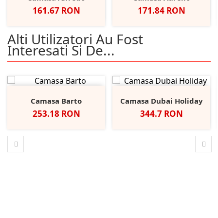
Pret
Pret
161.67 RON
171.84 RON
Alti Utilizatori Au Fost
Interesati Si De...
Camasa Barto
Camasa Dubai Holiday
Pret
Pret
253.18 RON
344.7 RON