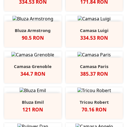
Pret
Pret
334.53 RON
171.84 RON
Bluza Armstrong
Camasa Luigi
Pret
Pret
90.5 RON
334.53 RON
Camasa Grenoble
Camasa Paris
Pret
Pret
344.7 RON
385.37 RON
Bluza Emil
Tricou Robert
Pret
Pret
121 RON
70.16 RON