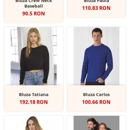
Bluza Crew Neck
Bluza Paula
Baseball
Pret
110.83 RON
Pret
90.5 RON
Bluza Tatiana
Bluza Carlos
Pret
Pret
192.18 RON
100.66 RON