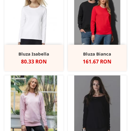
Bluza Isabella
Bluza Bianca
Pret
Pret
80.33 RON
161.67 RON