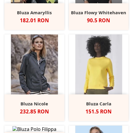
Bluza Amaryllis
Bluza Flowy Whitehaven
Pret
Pret
182.01 RON
90.5 RON
Bluza Nicole
Bluza Carla
Pret
Pret
232.85 RON
151.5 RON