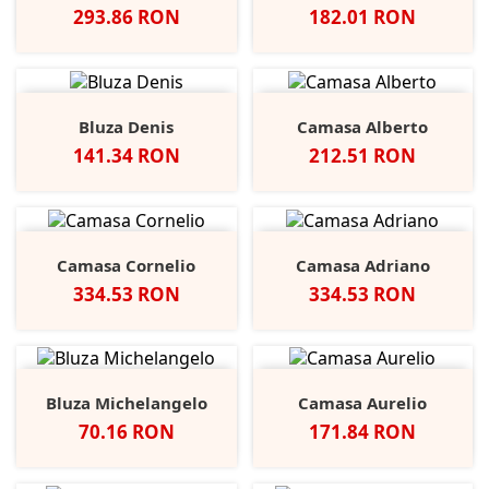
Pret
Pret
293.86 RON
182.01 RON
Bluza Denis
Camasa Alberto
Pret
Pret
141.34 RON
212.51 RON
Camasa Cornelio
Camasa Adriano
Pret
Pret
334.53 RON
334.53 RON
Bluza Michelangelo
Camasa Aurelio
Pret
Pret
70.16 RON
171.84 RON