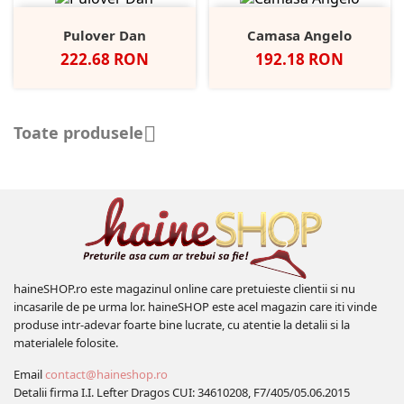
Pulover Dan
Camasa Angelo
Pret
Pret
222.68 RON
192.18 RON
Toate produsele

haineSHOP.ro este magazinul online care pretuieste clientii si nu
incasarile de pe urma lor. haineSHOP este acel magazin care iti vinde
produse intr-adevar foarte bine lucrate, cu atentie la detalii si la
materialele folosite.
Email
contact@haineshop.ro
Detalii firma I.I. Lefter Dragos CUI: 34610208, F7/405/05.06.2015