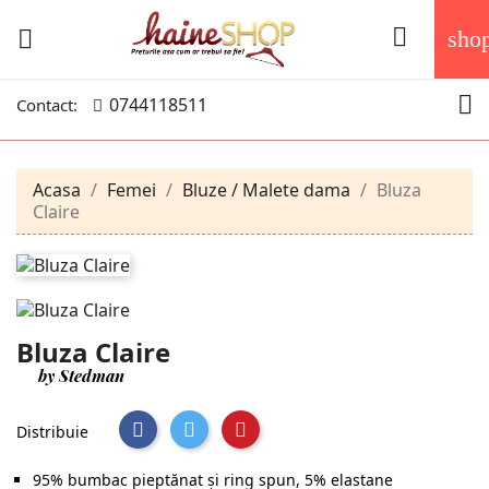


sho

0744118511
Contact:
Acasa
Femei
Bluze / Malete dama
Bluza
Claire
Bluza Claire
by Stedman
Distribuie
95% bumbac pieptănat şi ring spun, 5% elastane