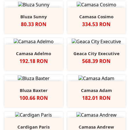
Bluza Sunny
Camasa Cosimo
Pret
Pret
80.33 RON
334.53 RON
Camasa Adelmo
Geaca City Executive
Pret
Pret
192.18 RON
568.39 RON
Bluza Baxter
Camasa Adam
Pret
Pret
100.66 RON
182.01 RON
Cardigan Paris
Camasa Andrew