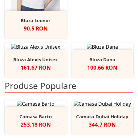
Bluza Leonor
Pret
90.5 RON
Bluza Alexis Unisex
Bluza Dana
Pret
Pret
161.67 RON
100.66 RON
Produse Populare
Camasa Barto
Camasa Dubai Holiday
Pret
Pret
253.18 RON
344.7 RON