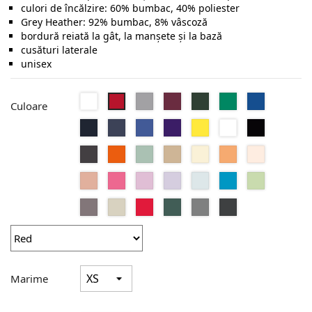
culori de încălzire: 60% bumbac, 40% poliester
Grey Heather: 92% bumbac, 8% vâscoză
bordură reiată la gât, la manșete și la bază
cusături laterale
unisex
Alb
Heather
Wine
Forest
Kelly
Royal
Red
Culoare
Grey
Green
Green
Navy
Heather
Heather
Radiant
Solar
Heather
Black
Blue
Navy
Royal
Purple
Yellow
Purple
Pure
Asphalt
Pure
Sage
Desert
Pale
Melon
Pale
Blue
Orange
Yellow
Orange
Pink
Nude
Pink
Candy
Lavander
Pure
Hawaiian
Light
Fizz
Pink
Sky
Blue
Jade
Elephant
Grey
Heather
Heather
Heather
Heather
Grey
Fog
Red
Dark
Mid
Asphalt
Green
Grey
Marime