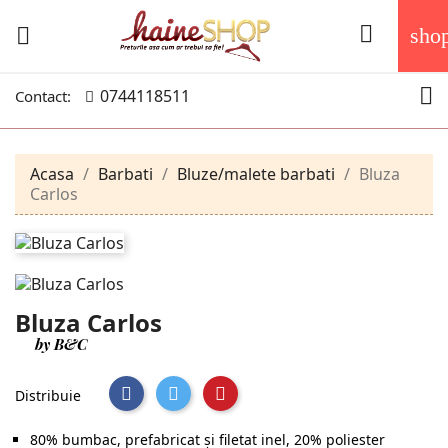


sho

0744118511
Contact:
Acasa
Barbati
Bluze/malete barbati
Bluza
Carlos
Bluza Carlos
by B&C
Distribuie
80% bumbac, prefabricat și filetat inel, 20% poliester