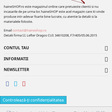
haineSHOP.ro este magazinul online care pretuieste clientii si nu
incasarile de pe urma lor. haineSHOP este acel magazin care iti vinde
produse intr-adevar foarte bine lucrate, cu atentie la detalii si la
materialele folosite.
Email
contact@haineshop.ro
Detalii firma I.I. Lefter Dragos CUI: 34610208, F7/405/05.06.2015
CONTUL TAU

INFORMATII

NEWSLETTER

Controlează-ți confidențialitatea