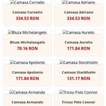
Camasa Cornelio
Camasa Adriano
Pret
Pret
334.53 RON
334.53 RON
Bluza Michelangelo
Camasa Aurelio
Pret
Pret
70.16 RON
171.84 RON
Camasa Apolonio
Camasa Stockholm
Pret
Pret
171.84 RON
131.17 RON
Camasa Armando
Tricou Polo Connor