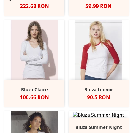
Pret
Pret
222.68 RON
59.99 RON
Bluza Claire
Bluza Leonor
Pret
Pret
100.66 RON
90.5 RON
Bluza Summer Night