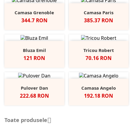
Camasa Grenoble
Camasa Paris
Pret
Pret
344.7 RON
385.37 RON
Bluza Emil
Tricou Robert
Pret
Pret
121 RON
70.16 RON
Pulover Dan
Camasa Angelo
Pret
Pret
222.68 RON
192.18 RON
Toate produsele
