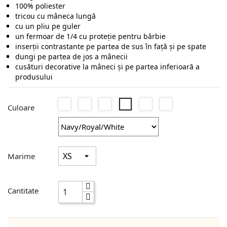
100% poliester
tricou cu mâneca lungă
cu un pliu pe guler
un fermoar de 1/4 cu proteţie pentru bărbie
inserţii contrastante pe partea de sus în faţă şi pe spate
dungi pe partea de jos a mânecii
cusături decorative la mâneci şi pe partea inferioară a
produsului
White/Red/White
Black/Grey/White
Charcoal/Lime/White
Royal/Navy/White
Red/Black/White
Navy/Royal/White
Culoare
Marime
Cantitate