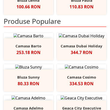
Bluza Lenna
Bluza Paula
Pret
Pret
100.66 RON
110.83 RON
Produse Populare
Camasa Barto
Camasa Dubai Holiday
Pret
Pret
253.18 RON
344.7 RON
Bluza Sunny
Camasa Cosimo
Pret
Pret
80.33 RON
334.53 RON
Camasa Adelmo
Geaca City Executive