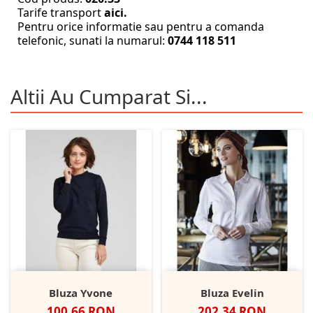
Tarife transport
aici.
Pentru orice informatie sau pentru a comanda
telefonic, sunati la numarul:
0744 118 511
Altii Au Cumparat Si...
Bluza Yvone
Bluza Evelin
Pret
Pret
100.66 RON
202.34 RON