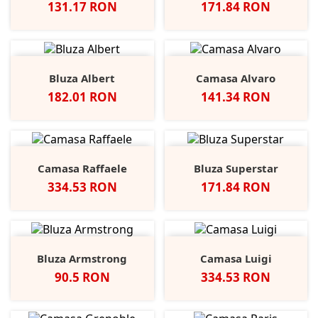
Pret
Pret
131.17 RON
171.84 RON
Bluza Albert
Camasa Alvaro
Pret
Pret
182.01 RON
141.34 RON
Camasa Raffaele
Bluza Superstar
Pret
Pret
334.53 RON
171.84 RON
Bluza Armstrong
Camasa Luigi
Pret
Pret
90.5 RON
334.53 RON