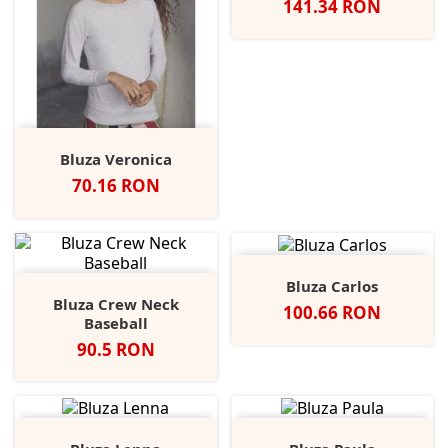
Pret
141.34 RON
Bluza Veronica
Pret
70.16 RON
Bluza Carlos
Bluza Crew Neck
Pret
100.66 RON
Baseball
Pret
90.5 RON