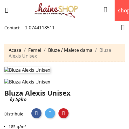


sho

0744118511
Contact:
Acasa
Femei
Bluze / Malete dama
Bluza
Alexis Unisex
Bluza Alexis Unisex
by Spiro
Distribuie
185 g/m²