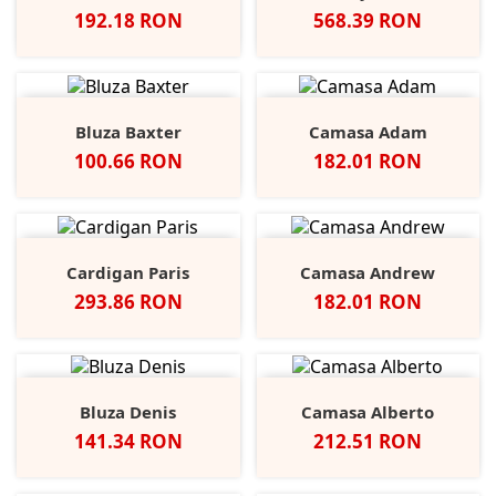
Pret
Pret
192.18 RON
568.39 RON
Bluza Baxter
Camasa Adam
Pret
Pret
100.66 RON
182.01 RON
Cardigan Paris
Camasa Andrew
Pret
Pret
293.86 RON
182.01 RON
Bluza Denis
Camasa Alberto
Pret
Pret
141.34 RON
212.51 RON