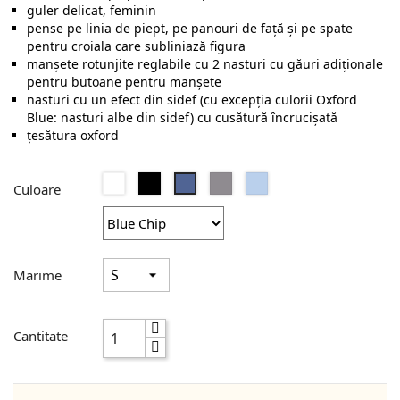
guler delicat, feminin
pense pe linia de piept, pe panouri de faţă şi pe spate
pentru croiala care subliniază figura
manşete rotunjite reglabile cu 2 nasturi cu găuri adiţionale
pentru butoane pentru manşete
nasturi cu un efect din sidef (cu excepţia culorii Oxford
Blue: nasturi albe din sidef) cu cusătură încrucişată
ţesătura oxford
Alb
Negru
Silver
Oxford
Blue
Culoare
Moon
Blue
Chip
Marime
Cantitate