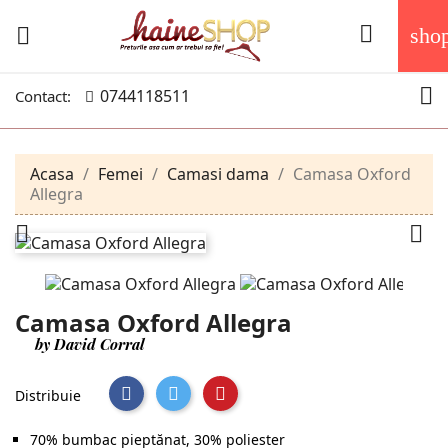


sho

0744118511
Contact:
Acasa
Femei
Camasi dama
Camasa Oxford
Allegra


Camasa Oxford Allegra
by David Corral
Distribuie
70% bumbac pieptănat, 30% poliester