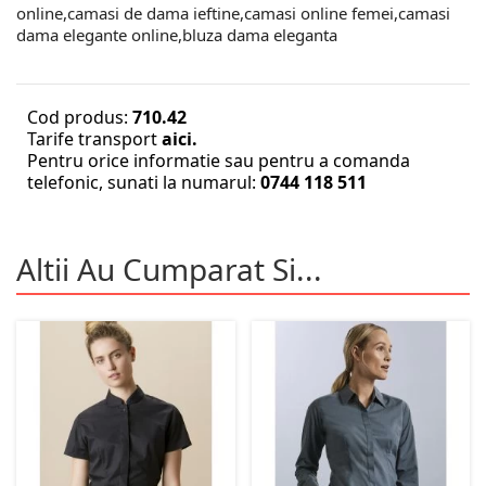
online,camasi de dama ieftine,camasi online femei,camasi
dama elegante online,bluza dama eleganta
Cod produs:
710.42
Tarife transport
aici.
Pentru orice informatie sau pentru a comanda
telefonic, sunati la numarul:
0744 118 511
Altii Au Cumparat Si...