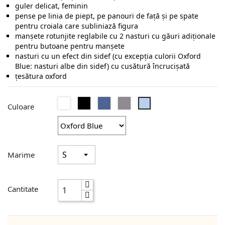
guler delicat, feminin
pense pe linia de piept, pe panouri de faţă şi pe spate
pentru croiala care subliniază figura
manşete rotunjite reglabile cu 2 nasturi cu găuri adiţionale
pentru butoane pentru manşete
nasturi cu un efect din sidef (cu excepţia culorii Oxford
Blue: nasturi albe din sidef) cu cusătură încrucişată
ţesătura oxford
Alb
Negru
Blue
Silver
Oxford
Culoare
Chip
Moon
Blue
Marime
Cantitate