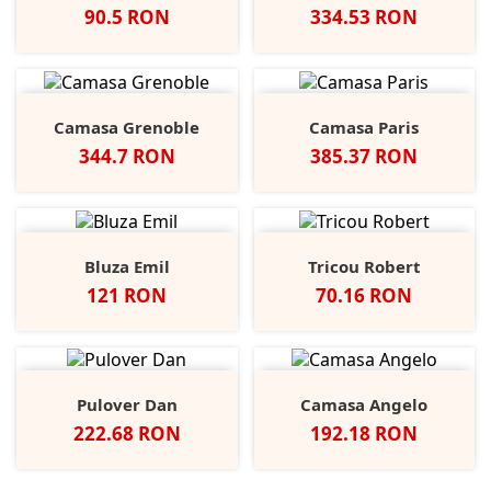
Pret
Pret
90.5 RON
334.53 RON
Camasa Grenoble
Camasa Paris
Pret
Pret
344.7 RON
385.37 RON
Bluza Emil
Tricou Robert
Pret
Pret
121 RON
70.16 RON
Pulover Dan
Camasa Angelo
Pret
Pret
222.68 RON
192.18 RON