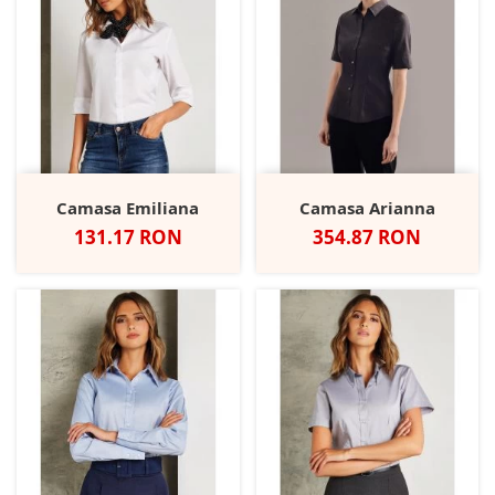
Camasa Emiliana
Camasa Arianna
Pret
Pret
131.17 RON
354.87 RON