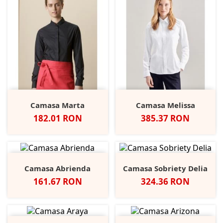
Camasa Marta
Camasa Melissa
Pret
Pret
182.01 RON
385.37 RON
Camasa Abrienda
Camasa Sobriety Delia
Pret
Pret
161.67 RON
324.36 RON