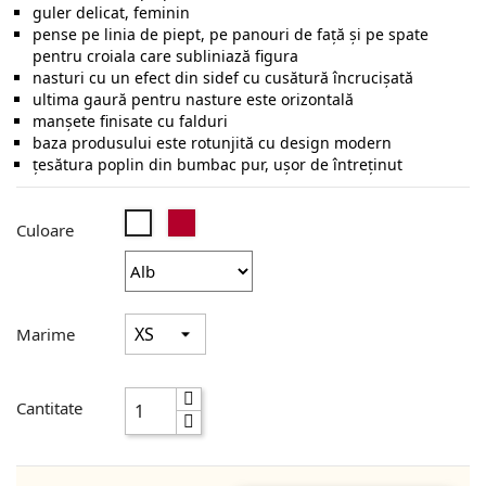
guler delicat, feminin
pense pe linia de piept, pe panouri de faţă şi pe spate
pentru croiala care subliniază figura
nasturi cu un efect din sidef cu cusătură încrucişată
ultima gaură pentru nasture este orizontală
manşete finisate cu falduri
baza produsului este rotunjită cu design modern
ţesătura poplin din bumbac pur, uşor de întreţinut
Deep
Alb
Culoare
Red
Marime
Cantitate