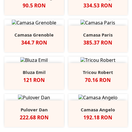
Pret
Pret
90.5 RON
334.53 RON
Camasa Grenoble
Camasa Paris
Pret
Pret
344.7 RON
385.37 RON
Bluza Emil
Tricou Robert
Pret
Pret
121 RON
70.16 RON
Pulover Dan
Camasa Angelo
Pret
Pret
222.68 RON
192.18 RON