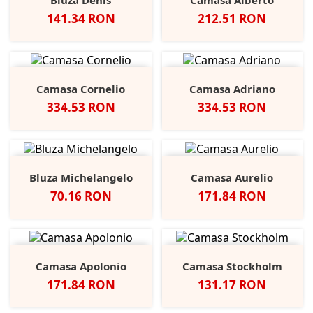
Bluza Denis
Camasa Alberto
Pret
Pret
141.34 RON
212.51 RON
Camasa Cornelio
Camasa Adriano
Pret
Pret
334.53 RON
334.53 RON
Bluza Michelangelo
Camasa Aurelio
Pret
Pret
70.16 RON
171.84 RON
Camasa Apolonio
Camasa Stockholm
Pret
Pret
171.84 RON
131.17 RON