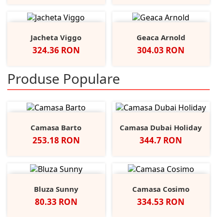
Jacheta Viggo
Geaca Arnold
Pret
Pret
324.36 RON
304.03 RON
Produse Populare
Camasa Barto
Camasa Dubai Holiday
Pret
Pret
253.18 RON
344.7 RON
Bluza Sunny
Camasa Cosimo
Pret
Pret
80.33 RON
334.53 RON