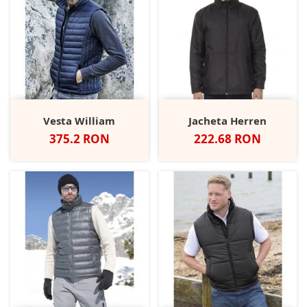
Vesta William
Jacheta Herren
Pret
Pret
375.2 RON
222.68 RON