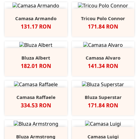
Camasa Armando
Tricou Polo Connor
Pret
Pret
131.17 RON
171.84 RON
Bluza Albert
Camasa Alvaro
Pret
Pret
182.01 RON
141.34 RON
Camasa Raffaele
Bluza Superstar
Pret
Pret
334.53 RON
171.84 RON
Bluza Armstrong
Camasa Luigi