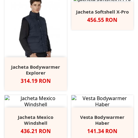
Jacheta Softshell X-Pro
Pret
456.55 RON
Jacheta Bodywarmer
Explorer
Pret
314.19 RON
Jacheta Mexico
Vesta Bodywarmer
Windshell
Haber
Pret
Pret
436.21 RON
141.34 RON