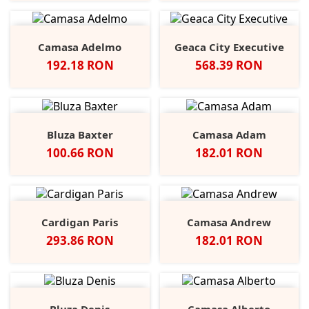
Camasa Adelmo
Geaca City Executive
Pret
Pret
192.18 RON
568.39 RON
Bluza Baxter
Camasa Adam
Pret
Pret
100.66 RON
182.01 RON
Cardigan Paris
Camasa Andrew
Pret
Pret
293.86 RON
182.01 RON