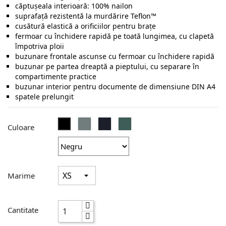
căptuşeala interioară: 100% nailon
suprafaţă rezistentă la murdărire Teflon™
cusătură elastică a orificiilor pentru braţe
fermoar cu închidere rapidă pe toată lungimea, cu clapetă
împotriva ploii
buzunare frontale ascunse cu fermoar cu închidere rapidă
buzunar pe partea dreaptă a pieptului, cu separare în
compartimente practice
buzunar interior pentru documente de dimensiune DIN A4
spatele prelungit
Convoy
French
Bottle
Negru
Culoare
Grey
Navy
Green
Marime
Cantitate