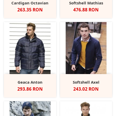
Cardigan Octavian
Softshell Mathias
Pret
Pret
263.35 RON
476.88 RON
Geaca Anton
Softshell Axel
Pret
Pret
293.86 RON
243.02 RON