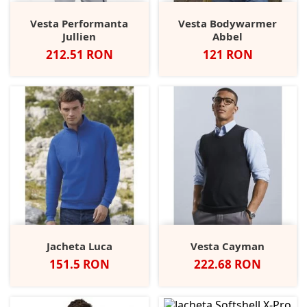
Vesta Performanta
Vesta Bodywarmer
Jullien
Abbel
Pret
Pret
212.51 RON
121 RON
Jacheta Luca
Vesta Cayman
Pret
Pret
151.5 RON
222.68 RON