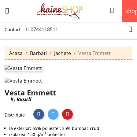


sho

0744118511
Contact:
Acasa
Barbati
Jachete
Vesta Emmett
Vesta Emmett
by Russell
Distribuie
la exterior: 65% poliester, 35% bumbac crud
izolarea: 150 g/m² poliester