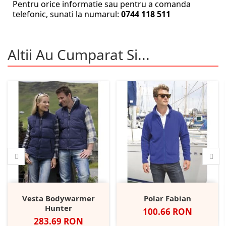
Pentru orice informatie sau pentru a comanda
telefonic, sunati la numarul:
0744 118 511
Altii Au Cumparat Si...
Vesta Bodywarmer
Polar Fabian
Hunter
Pret
100.66 RON
Pret
283.69 RON