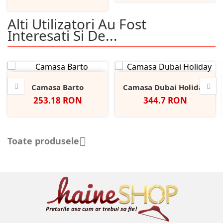
Alti Utilizatori Au Fost
Interesati Si De...
Camasa Barto
Camasa Dubai Holiday
Pret
Pret
253.18 RON
344.7 RON
Toate produsele
