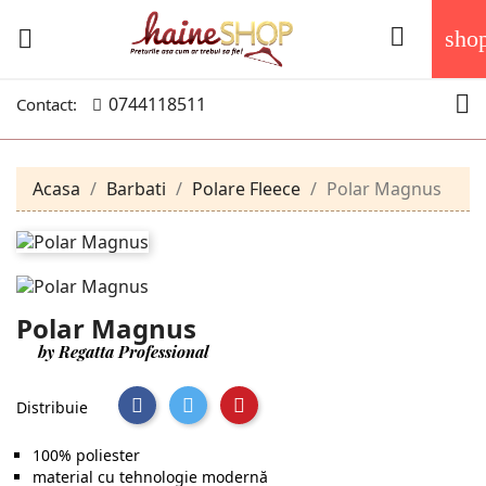


sho

0744118511
Contact:
Acasa
Barbati
Polare Fleece
Polar Magnus
Polar Magnus
by Regatta Professional
Distribuie
100% poliester
material cu tehnologie modernă