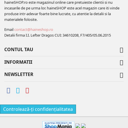
haineSHOP.ro este magazinul online care pretuieste clientii si nu
incasarile de pe urma lor. haineSHOP este acel magazin care iti vinde
produse intr-adevar foarte bine lucrate, cu atentie la detalii si la
materialele folosite.
Email
contact@haineshop.ro
Detalii firma I.I. Lefter Dragos CUI: 34610208, F7/405/05.06.2015
CONTUL TAU

INFORMATII

NEWSLETTER

Controlează-ți confidențialitatea