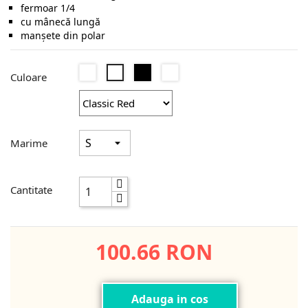
fermoar 1/4
cu mânecă lungă
manşete din polar
Oxford
Negru
Dark
Classic
Culoare
Blue
Navy
Red
Marime
Cantitate
100.66 RON
Adauga in cos