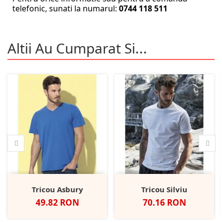
telefonic, sunati la numarul:
0744 118 511
Altii Au Cumparat Si...
Tricou Asbury
Tricou Silviu
Pret
Pret
49.82 RON
70.16 RON