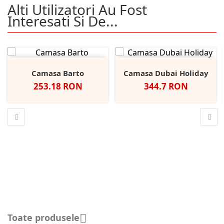
Alti Utilizatori Au Fost
Interesati Si De...
Camasa Barto
Camasa Dubai Holiday
Pret
Pret
253.18 RON
344.7 RON
Toate produsele
