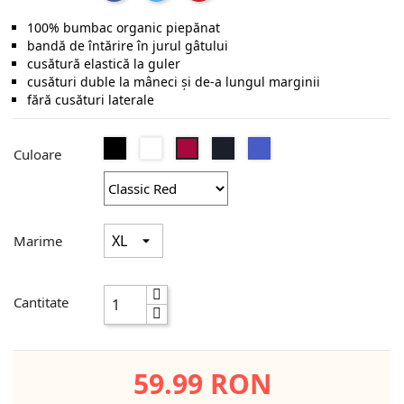
100% bumbac organic piepănat
bandă de întărire în jurul gâtului
cusătură elastică la guler
cusături duble la mâneci şi de-a lungul marginii
fără cusături laterale
Negru
Alb
French
Bright
Classic
Culoare
Navy
Royal
Red
Marime
Cantitate
59.99 RON