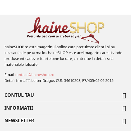
haineSHOP.ro este magazinul online care pretuieste clientii si nu
incasarile de pe urma lor. haineSHOP este acel magazin care iti vinde
produse intr-adevar foarte bine lucrate, cu atentie la detalii si la
materialele folosite.
Email
contact@haineshop.ro
Detalii firma I.I. Lefter Dragos CUI: 34610208, F7/405/05.06.2015
CONTUL TAU

INFORMATII

NEWSLETTER
