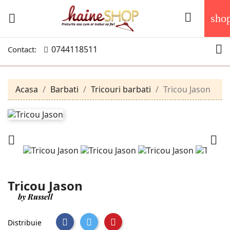


sho

0744118511
Contact:
Acasa
Barbati
Tricouri barbati
Tricou Jason


Tricou Jason
by Russell
Distribuie