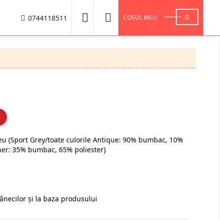


0
0744118511
COSUL MEU
 (Sport Grey/toate culorile Antique: 90% bumbac, 10%
ather: 35% bumbac, 65% poliester)
ânecilor şi la baza produsului