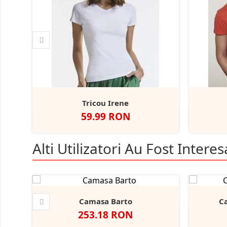
Tricou Irene
Pret
59.99 RON
Negru
Alb
French
A
Navy
Alti Utilizatori Au Fost Interesa
Camasa Barto
C
Pret
253.18 RON
Negru
Alb
Bright