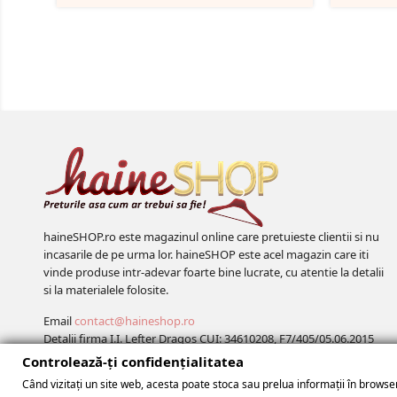
Sky
haineSHOP.ro este magazinul online care pretuieste clientii si nu
incasarile de pe urma lor. haineSHOP este acel magazin care iti
vinde produse intr-adevar foarte bine lucrate, cu atentie la detalii
si la materialele folosite.
Email
contact@haineshop.ro
Detalii firma I.I. Lefter Dragos CUI: 34610208, F7/405/05.06.2015
Controlează-ți confidențialitatea
Când vizitați un site web, acesta poate stoca sau prelua informații în browser