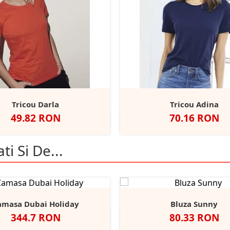
Tricou Darla
Tricou Adina
Pret
Pret
49.82 RON
70.16 RON
lb
Negru
Sunflower
Red
Kelly
Alb
Negru
Dark
Deep
N
+18
Green
Grey
Heath
Heather
ti Si De...
amasa Dubai Holiday
Bluza Sunny
Pret
Pret
344.7 RON
80.33 RON
Alb
Negru
Light
Heather/Navy
White/Navy
White/
He