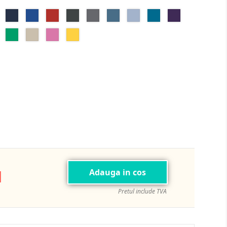
Sport
Navy
Royal
Red
Dark
Charcoal
Indigo
Light
Antique
Purple
Grey
Heather
Blue
Blue
Sapphire
Heliconia
Irish
Sand
Azalea
Daisy
Green
N
Adauga in cos
Pretul include TVA