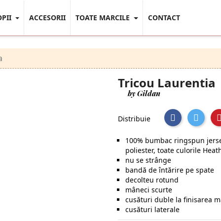
OPII
ACCESORII
TOATE MARCILE
CONTACT
a
Tricou Laurentia
by Gildan
Distribuie
100% bumbac ringspun jerseu
poliester, toate culorile He
nu se strânge
bandă de întărire pe spate
decolteu rotund
mâneci scurte
cusături duble la finisarea m
cusături laterale