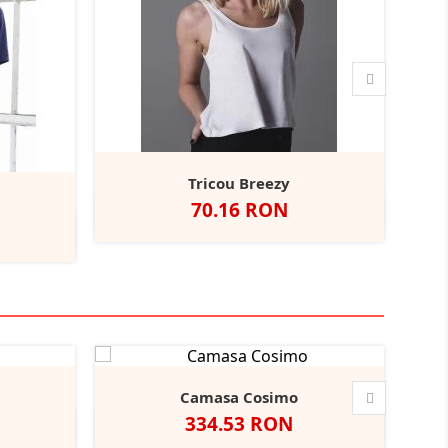
Tricou Breezy
Pret
70.16 RON
Alb
avy
+11
er
Camasa Cosimo
Pret
334.53 RON
Black
ather/Black
Alb
Negru