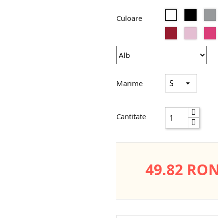
Negru
Alb
Culoare
Antique
Light
Cherry
Pink
Red
Marime
Cantitate
49.82 RO