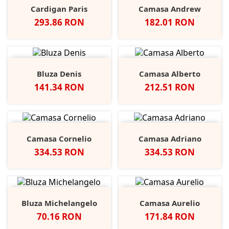
Cardigan Paris
Camasa Andrew
Pret
Pret
293.86 RON
182.01 RON
Bluza Denis
Camasa Alberto
Pret
Pret
141.34 RON
212.51 RON
Camasa Cornelio
Camasa Adriano
Pret
Pret
334.53 RON
334.53 RON
Bluza Michelangelo
Camasa Aurelio
Pret
Pret
70.16 RON
171.84 RON