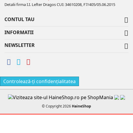
Detalii firma I.I. Lefter Dragos CUI: 34610208, F7/405/05.06.2015
CONTUL TAU

INFORMATII

NEWSLETTER

Controlează-ți confidențialitatea
© Copyright 2026
HaineShop