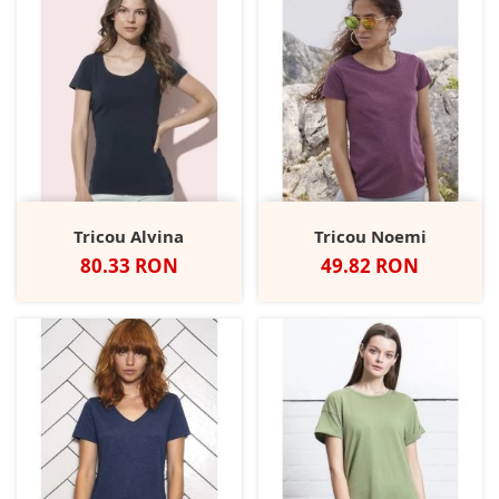
Tricou Alvina
Tricou Noemi
Pret
Pret
80.33 RON
49.82 RON