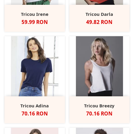
Tricou Irene
Tricou Darla
Pret
Pret
59.99 RON
49.82 RON
Tricou Adina
Tricou Breezy
Pret
Pret
70.16 RON
70.16 RON