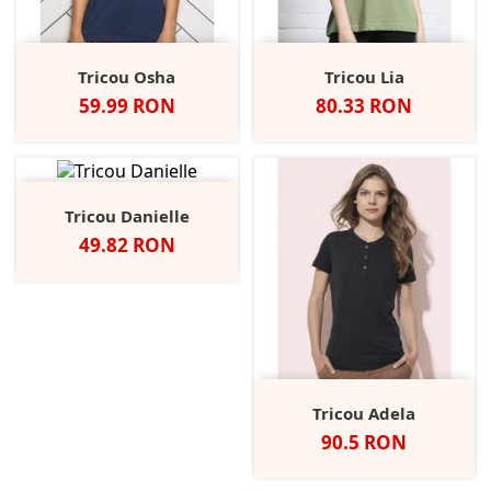
Tricou Osha
Tricou Lia
Pret
Pret
59.99 RON
80.33 RON
Tricou Danielle
Pret
49.82 RON
Tricou Adela
Pret
90.5 RON