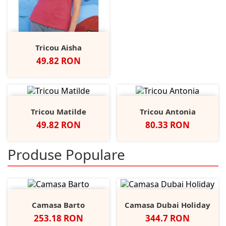
Tricou Aisha
Pret
49.82 RON
Tricou Matilde
Tricou Antonia
Pret
Pret
49.82 RON
80.33 RON
Produse Populare
Camasa Barto
Camasa Dubai Holiday
Pret
Pret
253.18 RON
344.7 RON