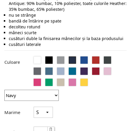
Antique: 90% bumbac, 10% poliester, toate culorile Heather:
35% bumbac, 65% poliester)
nu se strânge
bandă de întărire pe spate
decolteu rotund
mâneci scurte
cusături duble la finisarea mânecilor şi la baza produsului
cusături laterale
Alb
Negru
Sport
Royal
Red
Dark
Navy
Culoare
Grey
Heather
Charcoal
Indigo
Light
Antique
Purple
Antique
Light
Blue
Blue
Sapphire
Cherry
Pink
Heliconia
Irish
Sand
Azalea
Daisy
Red
Green
Marime