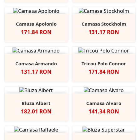
Camasa Apolonio
Camasa Stockholm
Pret
Pret
171.84 RON
131.17 RON
Camasa Armando
Tricou Polo Connor
Pret
Pret
131.17 RON
171.84 RON
Bluza Albert
Camasa Alvaro
Pret
Pret
182.01 RON
141.34 RON