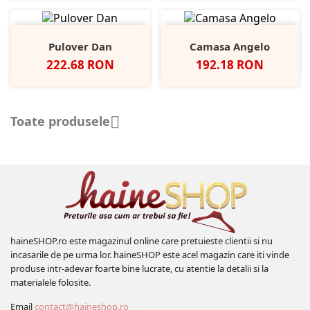
Pulover Dan
Camasa Angelo
Pret
Pret
222.68 RON
192.18 RON
Toate produsele

haineSHOP.ro este magazinul online care pretuieste clientii si nu
incasarile de pe urma lor. haineSHOP este acel magazin care iti vinde
produse intr-adevar foarte bine lucrate, cu atentie la detalii si la
materialele folosite.
Email
contact@haineshop.ro