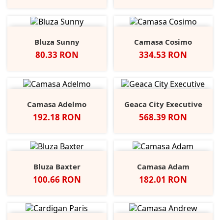
Bluza Sunny
Camasa Cosimo
Pret
Pret
80.33 RON
334.53 RON
Camasa Adelmo
Geaca City Executive
Pret
Pret
192.18 RON
568.39 RON
Bluza Baxter
Camasa Adam
Pret
Pret
100.66 RON
182.01 RON