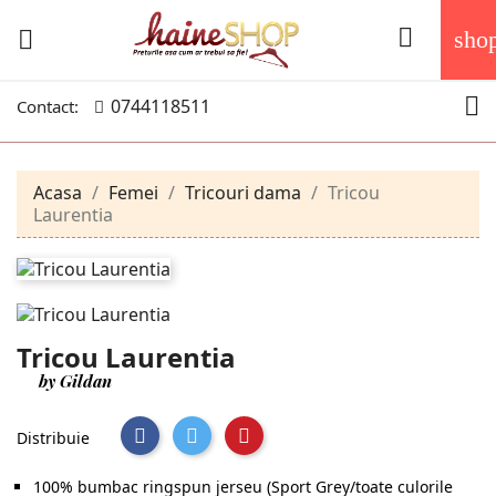


sho

0744118511
Contact:
Acasa
Femei
Tricouri dama
Tricou
Laurentia
Tricou Laurentia
by Gildan
Distribuie
100% bumbac ringspun jerseu (Sport Grey/toate culorile