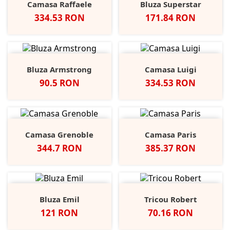
Camasa Raffaele
Bluza Superstar
Pret
Pret
334.53 RON
171.84 RON
Bluza Armstrong
Camasa Luigi
Pret
Pret
90.5 RON
334.53 RON
Camasa Grenoble
Camasa Paris
Pret
Pret
344.7 RON
385.37 RON
Bluza Emil
Tricou Robert
Pret
Pret
121 RON
70.16 RON