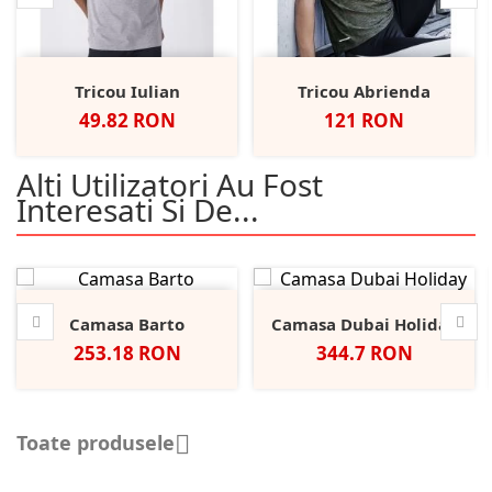
Tricou Iulian
Tricou Abrienda
Pret
Pret
49.82 RON
121 RON
Alti Utilizatori Au Fost
Interesati Si De...
Camasa Barto
Camasa Dubai Holiday
Pret
Pret
253.18 RON
344.7 RON
Toate produsele
