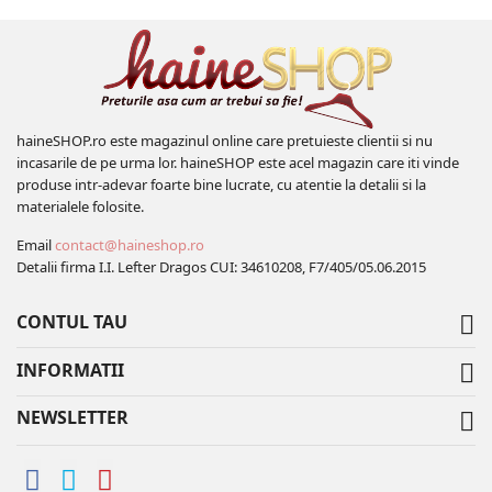
haineSHOP.ro este magazinul online care pretuieste clientii si nu
incasarile de pe urma lor. haineSHOP este acel magazin care iti vinde
produse intr-adevar foarte bine lucrate, cu atentie la detalii si la
materialele folosite.
Email
contact@haineshop.ro
Detalii firma I.I. Lefter Dragos CUI: 34610208, F7/405/05.06.2015
CONTUL TAU

INFORMATII

NEWSLETTER
