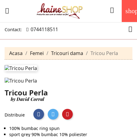


sho

0744118511
Contact:
Acasa
Femei
Tricouri dama
Tricou Perla
Tricou Perla
by David Corral
Distribuie
100% bumbac ring spun
sport grey 90% bumbac 10% poliester