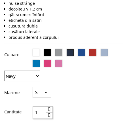
nu se strânge
decolteu V 1,2 cm
gât şi umeri întărit
etichetă din satin
cusutură dublă
cusături laterale
produs aderent a corpului
Alb
Negru
Sport
Royal
Red
Light
Navy
Culoare
Grey
Blue
Sapphire
Heliconia
Azalea
Marime
Cantitate