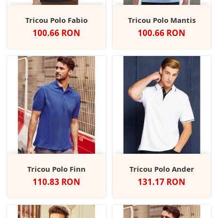
Tricou Polo Fabio
Tricou Polo Mantis
Pret
Pret
100.66 RON
100.66 RON
Tricou Polo Finn
Tricou Polo Ander
Pret
Pret
110.83 RON
131.17 RON