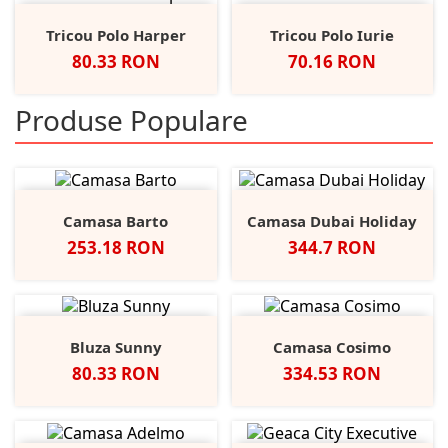
Tricou Polo Harper
Tricou Polo Iurie
Pret
Pret
80.33 RON
70.16 RON
Produse Populare
Camasa Barto
Camasa Dubai Holiday
Pret
Pret
253.18 RON
344.7 RON
Bluza Sunny
Camasa Cosimo
Pret
Pret
80.33 RON
334.53 RON