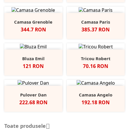
Camasa Grenoble
Camasa Paris
Pret
Pret
344.7 RON
385.37 RON
Bluza Emil
Tricou Robert
Pret
Pret
121 RON
70.16 RON
Pulover Dan
Camasa Angelo
Pret
Pret
222.68 RON
192.18 RON
Toate produsele
