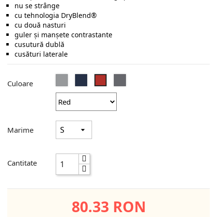
nu se strânge
cu tehnologia DryBlend®
cu două nasturi
guler şi manşete contrastante
cusutură dublă
cusături laterale
Sport
Navy
Charcoal
Red
Culoare
Grey
Marime
Cantitate
80.33 RON