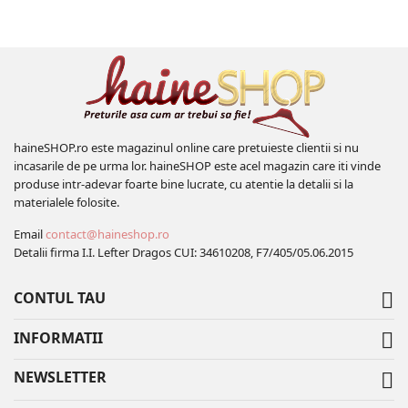
haineSHOP.ro este magazinul online care pretuieste clientii si nu
incasarile de pe urma lor. haineSHOP este acel magazin care iti vinde
produse intr-adevar foarte bine lucrate, cu atentie la detalii si la
materialele folosite.
Email
contact@haineshop.ro
Detalii firma I.I. Lefter Dragos CUI: 34610208, F7/405/05.06.2015
CONTUL TAU

INFORMATII

NEWSLETTER
