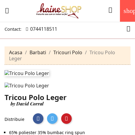


sho

0744118511
Contact:
Acasa
Barbati
Tricouri Polo
Tricou Polo
Leger
Tricou Polo Leger
by David Corral
Distribuie
65% poliester 35% bumbac ring spun