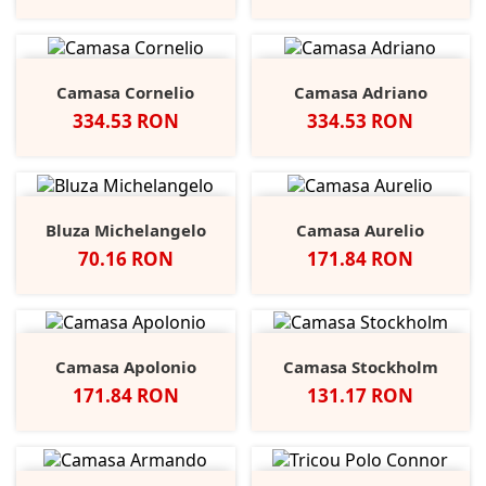
Camasa Cornelio
Camasa Adriano
Pret
Pret
334.53 RON
334.53 RON
Bluza Michelangelo
Camasa Aurelio
Pret
Pret
70.16 RON
171.84 RON
Camasa Apolonio
Camasa Stockholm
Pret
Pret
171.84 RON
131.17 RON