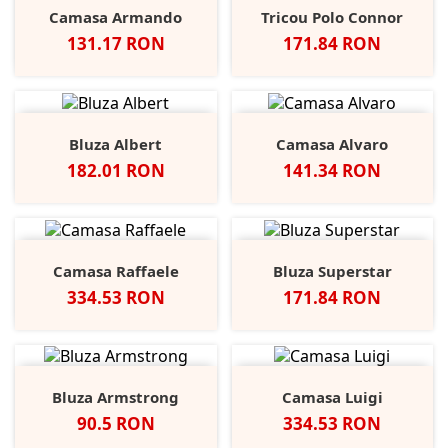
Camasa Armando
Tricou Polo Connor
Pret
Pret
131.17 RON
171.84 RON
Bluza Albert
Camasa Alvaro
Pret
Pret
182.01 RON
141.34 RON
Camasa Raffaele
Bluza Superstar
Pret
Pret
334.53 RON
171.84 RON
Bluza Armstrong
Camasa Luigi
Pret
Pret
90.5 RON
334.53 RON