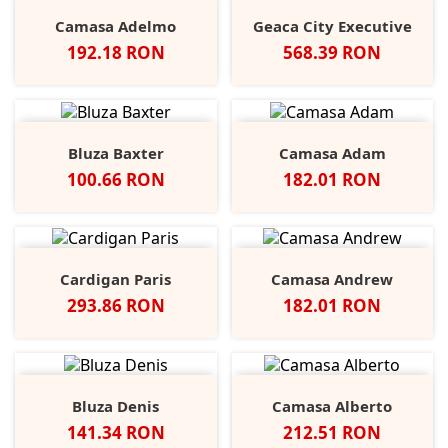
Camasa Adelmo
Geaca City Executive
Pret
Pret
192.18 RON
568.39 RON
Bluza Baxter
Camasa Adam
Pret
Pret
100.66 RON
182.01 RON
Cardigan Paris
Camasa Andrew
Pret
Pret
293.86 RON
182.01 RON
Bluza Denis
Camasa Alberto
Pret
Pret
141.34 RON
212.51 RON