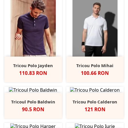
Tricou Polo Jayden
Tricou Polo Mihai
Pret
Pret
110.83 RON
100.66 RON
Tricoul Polo Baldwin
Tricou Polo Calderon
Pret
Pret
90.5 RON
121 RON