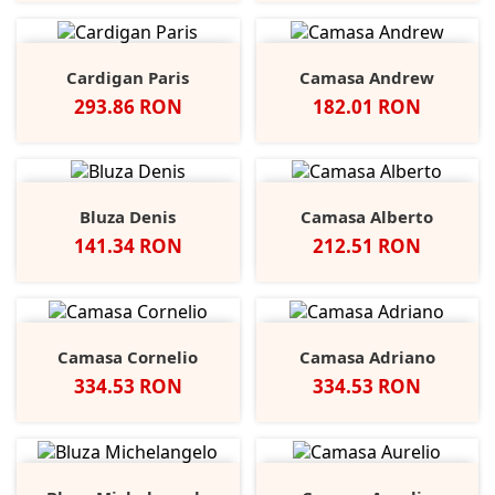
Cardigan Paris
Camasa Andrew
Pret
Pret
293.86 RON
182.01 RON
Bluza Denis
Camasa Alberto
Pret
Pret
141.34 RON
212.51 RON
Camasa Cornelio
Camasa Adriano
Pret
Pret
334.53 RON
334.53 RON