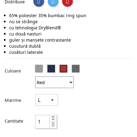
Distribuie
65% poliester 35% bumbac ring spun
nu se strânge
cu tehnologia DryBlend®
cu două nasturi
guler şi manşete contrastante
cusutură dublă
cusături laterale
Sport
Navy
Charcoal
Red
Culoare
Grey
Marime
Cantitate