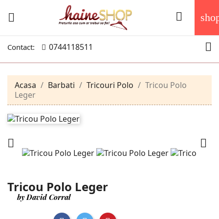


sho

0744118511
Contact:
Acasa
Barbati
Tricouri Polo
Tricou Polo
Leger


Tricou Polo Leger
by David Corral