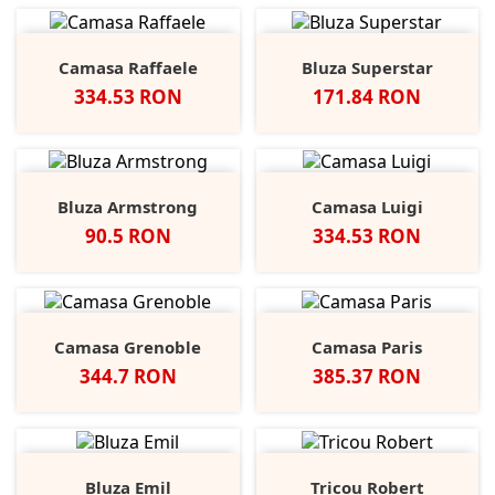
Camasa Raffaele
Bluza Superstar
Pret
Pret
334.53 RON
171.84 RON
Bluza Armstrong
Camasa Luigi
Pret
Pret
90.5 RON
334.53 RON
Camasa Grenoble
Camasa Paris
Pret
Pret
344.7 RON
385.37 RON
Bluza Emil
Tricou Robert