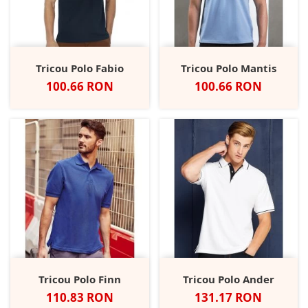
Tricou Polo Fabio
Tricou Polo Mantis
Pret
Pret
100.66 RON
100.66 RON
Tricou Polo Finn
Tricou Polo Ander
Pret
Pret
110.83 RON
131.17 RON