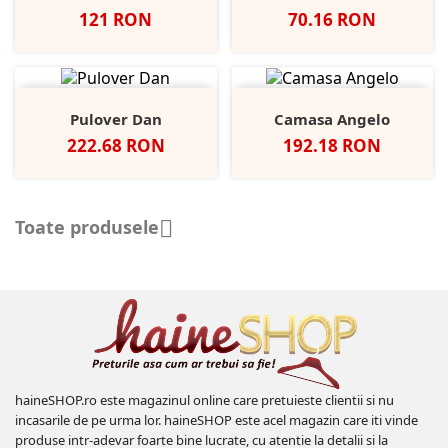
Pret
Pret
121 RON
70.16 RON
Pulover Dan
Camasa Angelo
Pret
Pret
222.68 RON
192.18 RON
Toate produsele

haineSHOP.ro este magazinul online care pretuieste clientii si nu
incasarile de pe urma lor. haineSHOP este acel magazin care iti vinde
produse intr-adevar foarte bine lucrate, cu atentie la detalii si la