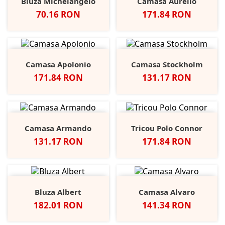
Bluza Michelangelo
Camasa Aurelio
Pret
Pret
70.16 RON
171.84 RON
Camasa Apolonio
Camasa Stockholm
Pret
Pret
171.84 RON
131.17 RON
Camasa Armando
Tricou Polo Connor
Pret
Pret
131.17 RON
171.84 RON
Bluza Albert
Camasa Alvaro
Pret
Pret
182.01 RON
141.34 RON