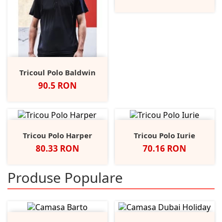
Tricoul Polo Baldwin
Pret
90.5 RON
Tricou Polo Harper
Tricou Polo Iurie
Pret
Pret
80.33 RON
70.16 RON
Produse Populare