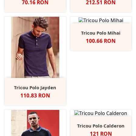
Pret
Pret
70.16 RON
212.51 RON
Tricou Polo Mihai
Pret
100.66 RON
Tricou Polo Jayden
Pret
110.83 RON
Tricou Polo Calderon
Pret
121 RON