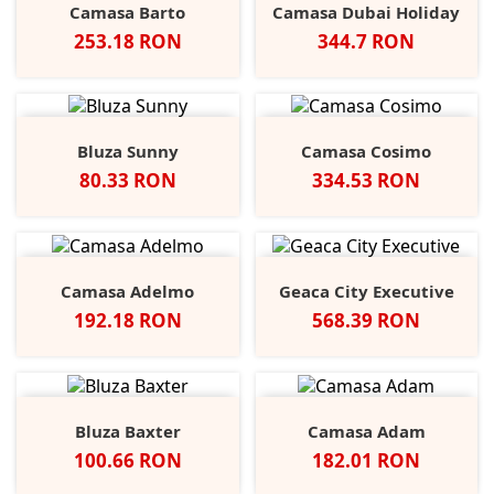
Camasa Barto
Camasa Dubai Holiday
Pret
Pret
253.18 RON
344.7 RON
Bluza Sunny
Camasa Cosimo
Pret
Pret
80.33 RON
334.53 RON
Camasa Adelmo
Geaca City Executive
Pret
Pret
192.18 RON
568.39 RON
Bluza Baxter
Camasa Adam
Pret
Pret
100.66 RON
182.01 RON