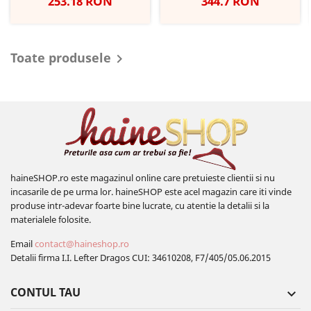
Pret
Pret
253.18 RON
344.7 RON
Toate produsele

haineSHOP.ro este magazinul online care pretuieste clientii si nu
incasarile de pe urma lor. haineSHOP este acel magazin care iti vinde
produse intr-adevar foarte bine lucrate, cu atentie la detalii si la
materialele folosite.
Email
contact@haineshop.ro
Detalii firma I.I. Lefter Dragos CUI: 34610208, F7/405/05.06.2015
CONTUL TAU
