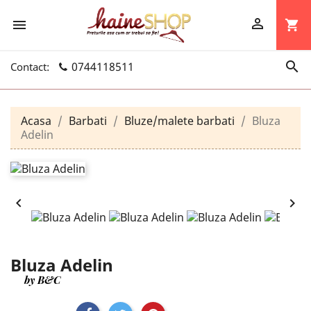


shopping_cart

0744118511
Contact:
Acasa
Barbati
Bluze/malete barbati
Bluza
Adelin


Bluza Adelin
by B&C