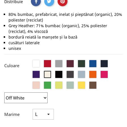
Distribuie
80% bumbac, prefabricat, inelat și pieptănat (organic), 20%
poliester (reciclat)
Grey Heather: 71% bumbac (organic), 25% poliester
(reciclat), 4% viscoză
bordură reiată la manșete și la bază
cusături laterale
unisex
Alb
Red
Heather
Burgundy
Forest
Royal
Navy
Culoare
Grey
Green
Blue
Radiant
Black
Asphalt
Blue
Pure
Magenta
Off
Purple
Pure
Fog
Orange
Pink
White
Soft
Apple
Lime
Sage
Yellow
Mocha
Rose
Green
Fizz
Marime