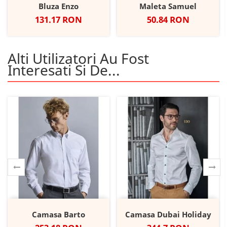
Bluza Enzo
Maleta Samuel
Pret
Pret
131.17 RON
50.84 RON
Alti Utilizatori Au Fost
Interesati Si De...
Camasa Barto
Camasa Dubai Holiday