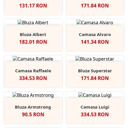
Pret
Pret
131.17 RON
171.84 RON
Bluza Albert
Camasa Alvaro
Pret
Pret
182.01 RON
141.34 RON
Camasa Raffaele
Bluza Superstar
Pret
Pret
334.53 RON
171.84 RON
Bluza Armstrong
Camasa Luigi
Pret
Pret
90.5 RON
334.53 RON