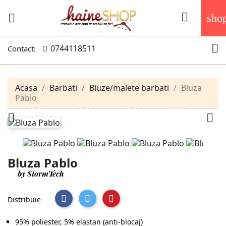


sho

0744118511
Contact:
Acasa
Barbati
Bluze/malete barbati
Bluza
Pablo


Bluza Pablo
by StormTech
Distribuie
95% poliester, 5% elastan (anti-blocaj)