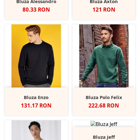
Bluza Alessandro
Bluza Axton
Pret
Pret
80.33 RON
121 RON
Bluza Enzo
Bluza Polo Felix
Pret
Pret
131.17 RON
222.68 RON
Bluza Jeff