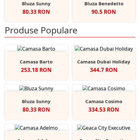
Bluza Sunny
Bluza Benedetto
Pret
Pret
80.33 RON
90.5 RON
Produse Populare
Camasa Barto
Camasa Dubai Holiday
Pret
Pret
253.18 RON
344.7 RON
Bluza Sunny
Camasa Cosimo
Pret
Pret
80.33 RON
334.53 RON