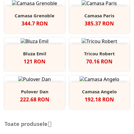
Camasa Grenoble
Camasa Paris
Pret
Pret
344.7 RON
385.37 RON
Bluza Emil
Tricou Robert
Pret
Pret
121 RON
70.16 RON
Pulover Dan
Camasa Angelo
Pret
Pret
222.68 RON
192.18 RON
Toate produsele
