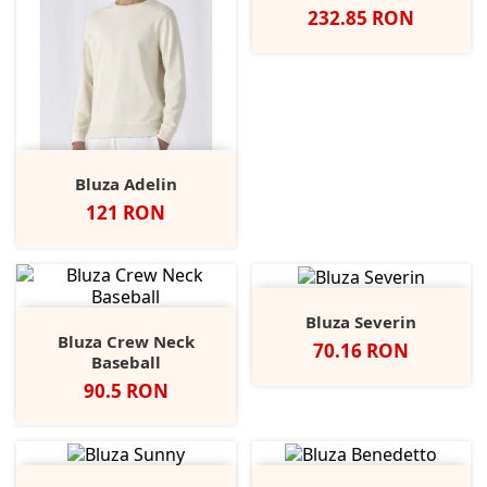
Pret
232.85 RON
Bluza Adelin
Pret
121 RON
Bluza Severin
Bluza Crew Neck
Pret
70.16 RON
Baseball
Pret
90.5 RON