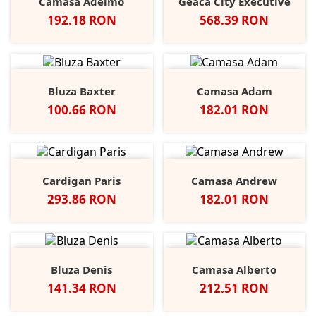
Camasa Adelmo
Geaca City Executive
Pret
Pret
192.18 RON
568.39 RON
Bluza Baxter
Camasa Adam
Pret
Pret
100.66 RON
182.01 RON
Cardigan Paris
Camasa Andrew
Pret
Pret
293.86 RON
182.01 RON
Bluza Denis
Camasa Alberto
Pret
Pret
141.34 RON
212.51 RON