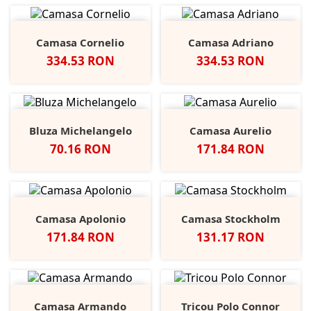
Camasa Cornelio
Camasa Adriano
Pret
Pret
334.53 RON
334.53 RON
Bluza Michelangelo
Camasa Aurelio
Pret
Pret
70.16 RON
171.84 RON
Camasa Apolonio
Camasa Stockholm
Pret
Pret
171.84 RON
131.17 RON
Camasa Armando
Tricou Polo Connor