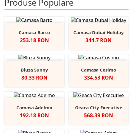
Produse Populare
Camasa Barto
Camasa Dubai Holiday
Pret
Pret
253.18 RON
344.7 RON
Bluza Sunny
Camasa Cosimo
Pret
Pret
80.33 RON
334.53 RON
Camasa Adelmo
Geaca City Executive
Pret
Pret
192.18 RON
568.39 RON