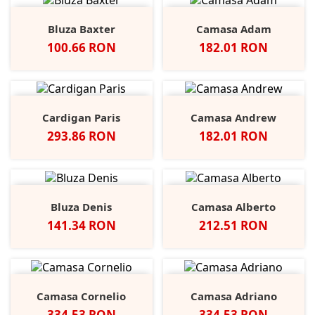
Bluza Baxter
Camasa Adam
Pret
Pret
100.66 RON
182.01 RON
Cardigan Paris
Camasa Andrew
Pret
Pret
293.86 RON
182.01 RON
Bluza Denis
Camasa Alberto
Pret
Pret
141.34 RON
212.51 RON
Camasa Cornelio
Camasa Adriano
Pret
Pret
334.53 RON
334.53 RON