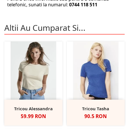
telefonic, sunati la numarul:
0744 118 511
Altii Au Cumparat Si...
Tricou Alessandra
Tricou Tasha
Pret
Pret
59.99 RON
90.5 RON