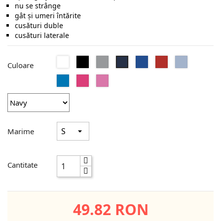
nu se strânge
gât şi umeri întărite
cusături duble
cusături laterale
Alb
Negru
Sport
Royal
Red
Light
Navy
Culoare
Grey
Blue
Sapphire
Heliconia
Azalea
Marime
Cantitate
49.82 RON