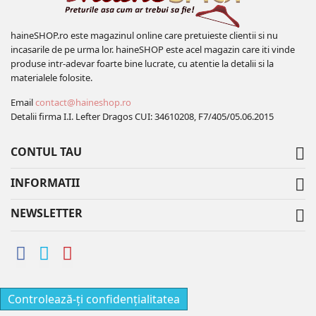
haineSHOP.ro este magazinul online care pretuieste clientii si nu
incasarile de pe urma lor. haineSHOP este acel magazin care iti vinde
produse intr-adevar foarte bine lucrate, cu atentie la detalii si la
materialele folosite.
Email
contact@haineshop.ro
Detalii firma I.I. Lefter Dragos CUI: 34610208, F7/405/05.06.2015
CONTUL TAU

INFORMATII

NEWSLETTER

Controlează-ți confidențialitatea