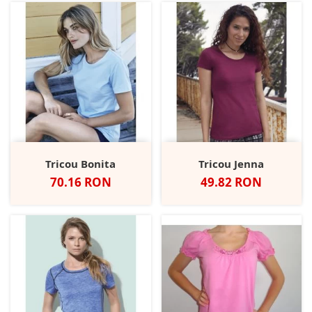
Tricou Bonita
Tricou Jenna
Pret
Pret
70.16 RON
49.82 RON