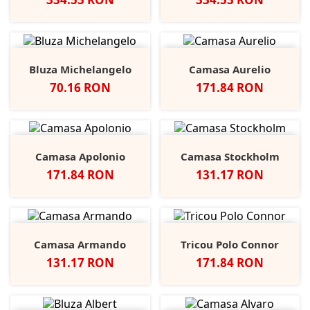
Bluza Michelangelo
Camasa Aurelio
Pret
Pret
70.16 RON
171.84 RON
Camasa Apolonio
Camasa Stockholm
Pret
Pret
171.84 RON
131.17 RON
Camasa Armando
Tricou Polo Connor
Pret
Pret
131.17 RON
171.84 RON