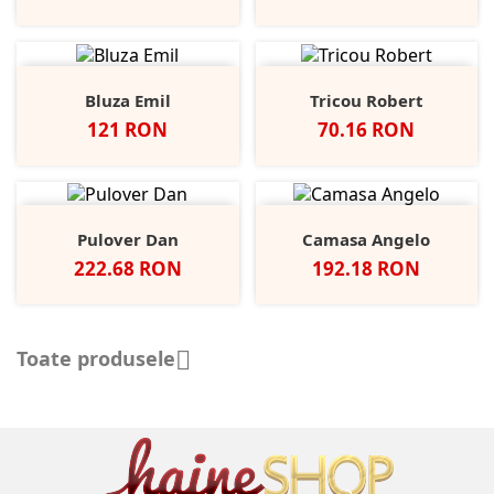
Bluza Emil
Tricou Robert
Pret
Pret
121 RON
70.16 RON
Pulover Dan
Camasa Angelo
Pret
Pret
222.68 RON
192.18 RON
Toate produsele
