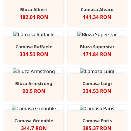
Bluza Albert
Camasa Alvaro
Pret
Pret
182.01 RON
141.34 RON
Camasa Raffaele
Bluza Superstar
Pret
Pret
334.53 RON
171.84 RON
Bluza Armstrong
Camasa Luigi
Pret
Pret
90.5 RON
334.53 RON
Camasa Grenoble
Camasa Paris
Pret
Pret
344.7 RON
385.37 RON