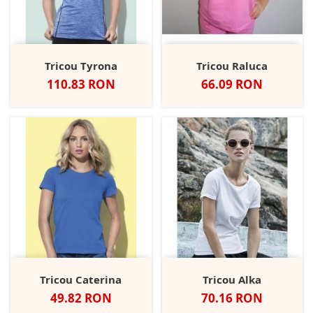
Tricou Tyrona
Tricou Raluca
Pret
Pret
110.83 RON
66.09 RON
Tricou Caterina
Tricou Alka
Pret
Pret
49.82 RON
70.16 RON